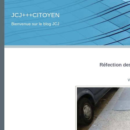
JCJ+++CITOYEN
Bienvenue sur le blog JCJ
Réfection des
V