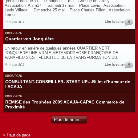
greniers dans le 17° Dimanche 11 mai Avenue de Clichy
Association Anim17 Samedi 17 mai Place Lévis Association
Levis Village Dimanche 25 mai Place Charles Fillon Association
Ternes ...
Lire la suite
0
Écrit par
JCJ
08/06/2026
Quartier vert Jonquière
Un retour en arrière de quelques années QUARTIER VERT
JONQUIERE UNE VRAIE METAMORPHOSE FRANÇOISE DE
PANAFIEU S'EST FÉLICITÉE DE LA TRANSFORMATION DU...
Lire la suite
0
Écrit par
JCJ
08/06/2026
CONSULTANT-CONSEILLER- START UP---Billet d'humeur de
l'ACAJA
08/06/2026
REMISE des Trophées 2009 ACAJA-CAPAC Commerce de
Proximité
Plus de notes...
> Haut de page