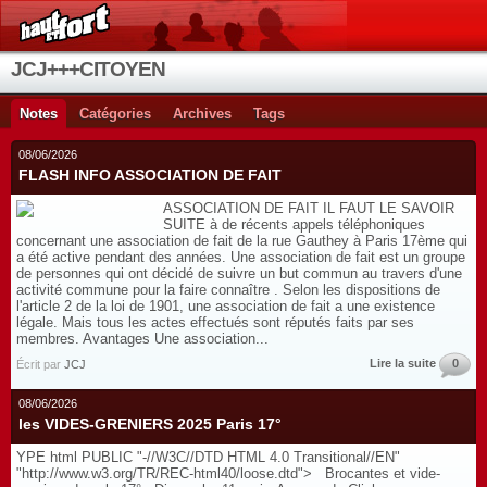
JCJ+++CITOYEN
Notes
Catégories
Archives
Tags
08/06/2026
FLASH INFO ASSOCIATION DE FAIT
ASSOCIATION DE FAIT IL FAUT LE SAVOIR
SUITE à de récents appels téléphoniques
concernant une association de fait de la rue Gauthey à Paris 17ème qui
a été active pendant des années. Une association de fait est un groupe
de personnes qui ont décidé de suivre un but commun au travers d'une
activité commune pour la faire connaître . Selon les dispositions de
l'article 2 de la loi de 1901, une association de fait a une existence
légale. Mais tous les actes effectués sont réputés faits par ses
membres. Avantages Une association...
Lire la suite
0
Écrit par
JCJ
08/06/2026
les VIDES-GRENIERS 2025 Paris 17°
YPE html PUBLIC "-//W3C//DTD HTML 4.0 Transitional//EN"
"http://www.w3.org/TR/REC-html40/loose.dtd"> Brocantes et vide-