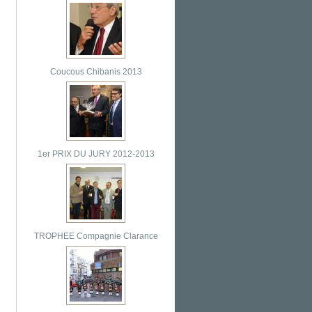
Coucous Chibanis 2013
1er PRIX DU JURY 2012-2013
TROPHEE Compagnie Clarance