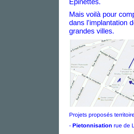
Epinettes.
Mais voilà pour comp
dans l'implantation
grandes villes.
Projets proposés territoi
-
Pietonnisation
rue de L