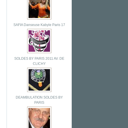
SAFIA Danseuse Kabyle Paris 17
SOLDES BY PARIS 2011 AV. DE
CLICHY
DEAMBULATION SOLDES BY
PARIS