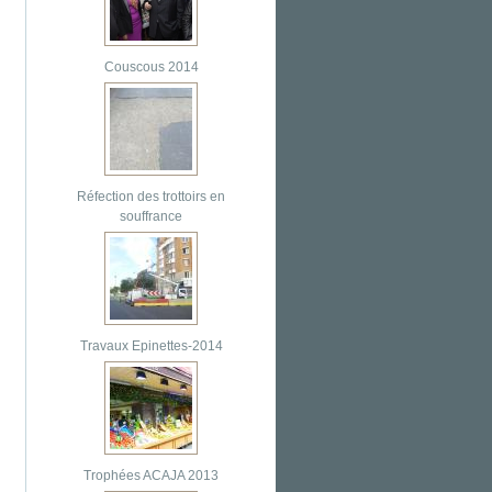
Couscous 2014
Réfection des trottoirs en
souffrance
Travaux Epinettes-2014
Trophées ACAJA 2013