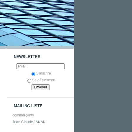
NEWSLETTER
S'inscrire
Se désinscrire
MAILING LISTE
commerçants
Jean Claude JANAN