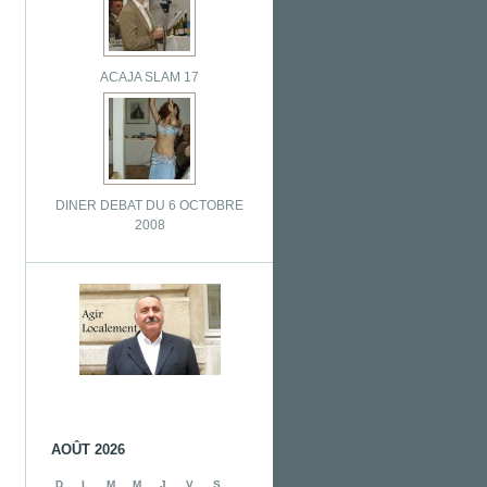
ACAJA SLAM 17
DINER DEBAT DU 6 OCTOBRE
2008
AOÛT 2026
D
L
M
M
J
V
S