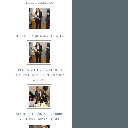
Balade écossaise
TROOHEES ACAJA 2011-2012
1er PRIX 2011-2012 NEUILLY
DESSIN CHAMPERRET à Silvio
ASCOLI
SOIREE CHIBANIS 22 octobre
2011 avec Rachid OUALI