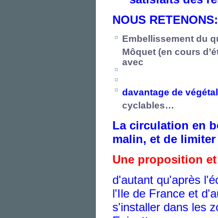
NOUS RETENONS:
Embellissement du qu
Môquet (en cours d’ét
avec
davantage de végétal
cyclables…
La circulation en 
malin, et de limiter
Une proposition et
d'autant qu'après l'
l'Ile de France et d
s'installer dans les