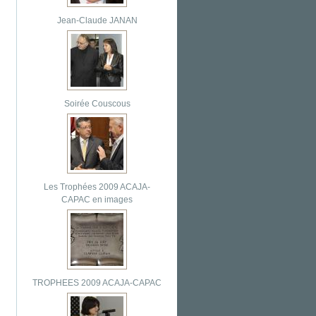
Jean-Claude JANAN
Soirée Couscous
Les Trophées 2009 ACAJA-
CAPAC en images
TROPHEES 2009 ACAJA-CAPAC