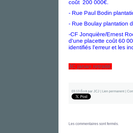
coût 200 000€.
- Rue Paul Bodin plantati
- Rue Boulay plantation d
-CF Jonquière/Ernest Roch
d'une placette coût 60 00
identifiés l'erreur et les 
JC janan retraité.
03:13 Écrit par JCJ |
Lien permanent
|
Com
Les commentaires sont fermés.