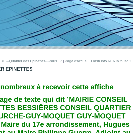
--Quartier des Epinettes---Paris 17
|
Page d'accueil
|
Flash Info ACAJA touati »
ER EPINETTES
 nombreux à recevoir cette affiche