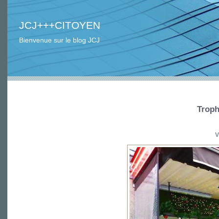
JCJ+++CITOYEN
Bienvenue sur le blog JCJ
Trop
V