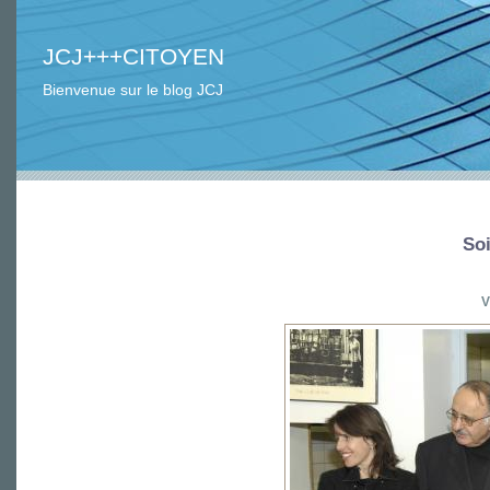
JCJ+++CITOYEN
Bienvenue sur le blog JCJ
So
V