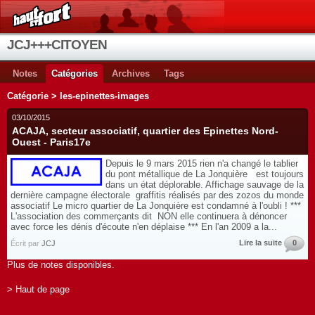
JCJ+++CITOYEN
Notes
Catégories
Archives
Tags
Catégorie > les-epinettes-images
03/10/2015
ACAJA, secteur associatif, quartier des Epinettes Nord-
Ouest - Paris17e
Depuis le 9 mars 2015 rien n'a changé le tablier
du pont métallique de La Jonquière est toujours
dans un état déplorable. Affichage sauvage de la
dernière campagne électorale graffitis réalisés par des zozos du monde
associatif Le micro quartier de La Jonquière est condamné à l'oubli ! ***
L'association des commerçants dit NON elle continuera à dénoncer
avec force les dénis d'écoute n'en déplaise *** En l'an 2009 a la...
Lire la suite
0
Écrit par
JCJ
Plus de notes disponibles.
> Haut de page