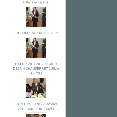
Balade écossaise
TROOHEES ACAJA 2011-2012
1er PRIX 2011-2012 NEUILLY
DESSIN CHAMPERRET à Silvio
ASCOLI
SOIREE CHIBANIS 22 octobre
2011 avec Rachid OUALI