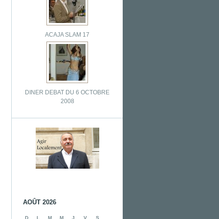
ACAJA SLAM 17
DINER DEBAT DU 6 OCTOBRE
2008
AOÛT 2026
D
L
M
M
J
V
S