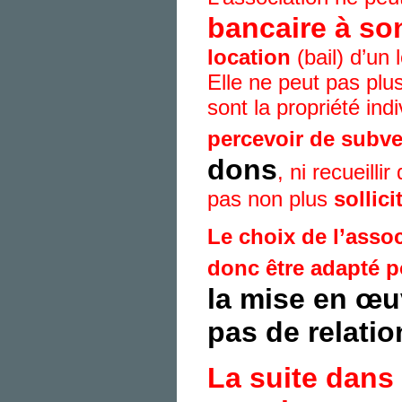
bancaire à s
location
(bail) d’un 
Elle ne peut pas plus
sont la propriété in
percevoir de subv
dons
, ni recueill
pas non plus
sollic
Le choix de l’assoc
donc être adapté p
la mise en œu
pas de relatio
La suite dans 