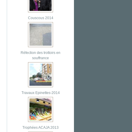
Couscous 2014
Réfection des trottoirs en
souffrance
Travaux Epinettes-2014
Trophées ACAJA 2013