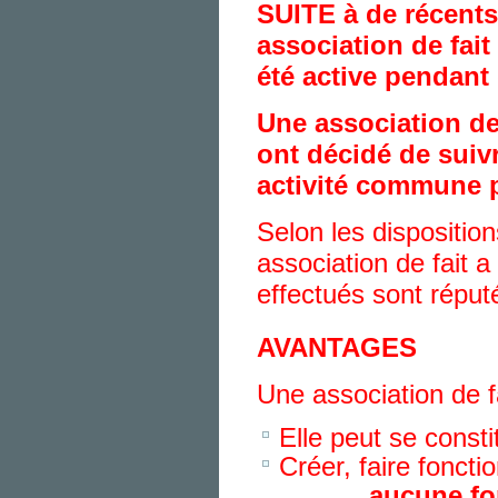
SUITE à de récent
association de fait
été active pendant
Une association de
ont décidé de suiv
activité commune p
Selon les disposition
association de fait a
effectués sont réput
AVANTAGES
Une association de f
Elle peut se const
Créer, faire fonct
aucune fo