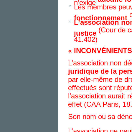
n’exige
Les membres peuv
o
fonctionnement
L’association no
(Cour de ca
justice
41.402)
« INCONVÉNIENTS 
L’association non d
juridique de la pe
par elle-même de droi
effectués sont réput
l’association aurait 
effet (CAA Paris, 18.
Son nom ou sa dénom
L’association ne pe