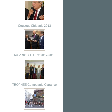
Coucous Chibanis 2013
1er PRIX DU JURY 2012-2013
TROPHEE Compagnie Clarance