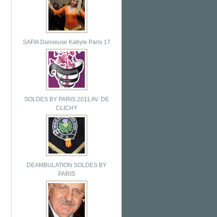
SAFIA Danseuse Kabyle Paris 17
SOLDES BY PARIS 2011 AV. DE
CLICHY
DEAMBULATION SOLDES BY
PARIS