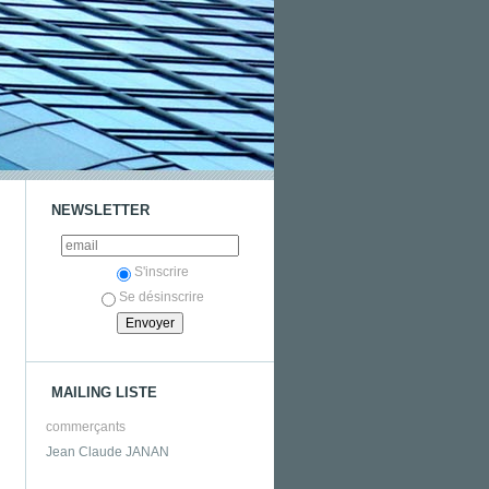
NEWSLETTER
S'inscrire
Se désinscrire
MAILING LISTE
commerçants
Jean Claude JANAN