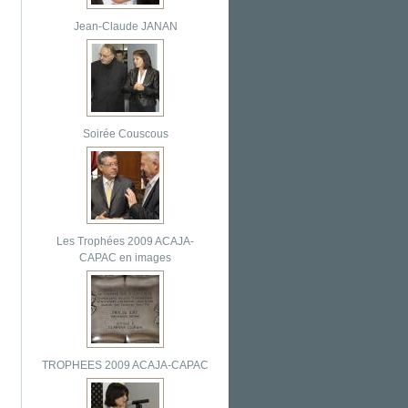
Jean-Claude JANAN
Soirée Couscous
Les Trophées 2009 ACAJA-
CAPAC en images
TROPHEES 2009 ACAJA-CAPAC