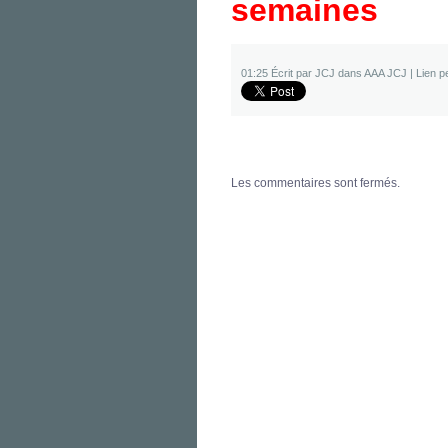
semaines
01:25 Écrit par JCJ dans
AAA JCJ
|
Lien 
Les commentaires sont fermés.