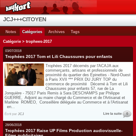
JCJ+++CITOYEN
Notes
Catégories
Archives
Tags
Catégorie > trophees-2017
03/07/2018
Trophées 2017 Tom et Lili Chaussures pour enfants
Trophées 2017 décernés par l'ACAJA aux
commerçants, artisans et professionnels de
proximité du quartier des Epinettes - Nord-Ouest
à Paris XVII *** PRIX DU JURY TOP du
commerce de proximité Décerné à Tom et Lili
Chaussures pour enfants 57, rue de La
Jonquière - 75017 Paris Remis à Sara DESCHAMPS par Philippe
GUERRE, Adjoint au maire chargé du Commerce et de l'Artisanat et
Marlène ROMEO, Conseillère déléguée au Commerce et à l'Artisanat
en...
Lire la suite
0
Écrit par
JCJ
28/06/2018
Trophées 2017 Raise UP Films Production audiovisuelle-
Films publicitaires