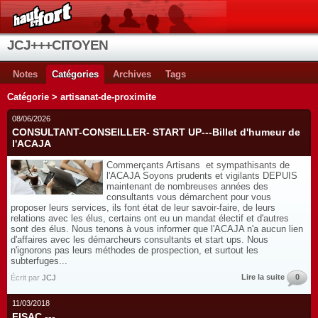
JCJ+++CITOYEN
Notes
Catégories
Archives
Tags
Catégorie > artisanat-de-proximite
08/06/2026
CONSULTANT-CONSEILLER- START UP---Billet d'humeur de
l'ACAJA
Commerçants Artisans et sympathisants de
l'ACAJA Soyons prudents et vigilants DEPUIS
maintenant de nombreuses années des
consultants vous démarchent pour vous
proposer leurs services, ils font état de leur savoir-faire, de leurs
relations avec les élus, certains ont eu un mandat électif et d'autres
sont des élus. Nous tenons à vous informer que l'ACAJA n'a aucun lien
d'affaires avec les démarcheurs consultants et start ups. Nous
n'ignorons pas leurs méthodes de prospection, et surtout les
subterfuges...
Lire la suite
0
Écrit par
JCJ
11/03/2018
FISAC ---