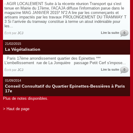
- AGIR LOCALEMENT Suite à la récente réunion Transport qui s'est
tenue en Mairie du 17ème, l'ACAJA diffuse l'information parue dans le
magazine MAG JANVIER 2015* N°2 A lire par les commerçants et
artisans impactés par les travaux PROLONGEMENT DU TRAMWAY T
3 Si l’arrivée du tramway constitue à terme un atout indéniable pour
les...
Lire la suite
0
Écrit par
JCJ
21/02/2015
La Végétalisation
Paris 17ème arrondissement quartier des Epinettes ***
L'embellissement rue de La Jonquière passage Petit Cerf s'impose...
Lire la suite
0
Écrit par
JCJ
01/09/2014
Conseil Consultatif du Quartier Epinettes-Bessières à Paris
17e
Plus de notes disponibles.
> Haut de page