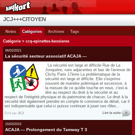
JCJ+++CITOYEN
Notes
Catégories
Archives
Tags
Catégorie > ccq-epinettes-bessieres
06/02/2021
La sécurité secteur associatif ACAJA ---
La sécurité est large et difficile Rue de La
Jonquière, rues adjacentes et bas de l'avenue de
Clichy Paris 17ème La problématique de la
sécurité est large et difficile. Elle s'exprime
souvent de manière polémique et excessive, à
la mesure de ce qu'elle touche en nous, c'est-à-
dire au respect du droit à la sécurité et au
respect de l'intégrité physique et du patrimoine de chacun. Le droit à la
sécurité doit également prendre en compte le commerce de détail, car il
est indispensable que celui-ci puisse continuer à jouer ses rôles...
Lire la suite
0
Écrit par
JCJ
15/03/2015
ACAJA --- Prolongement du Tamway T 3