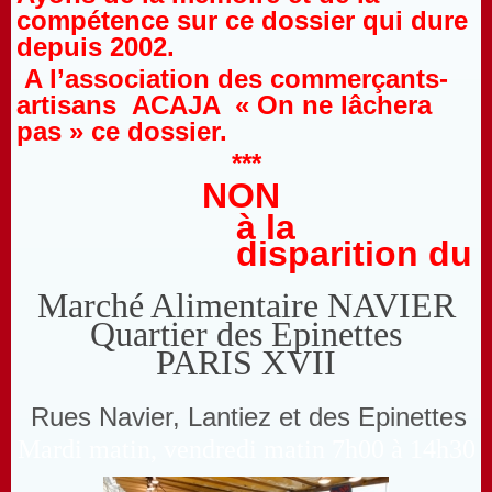
compétence sur ce dossier qui dure
depuis 2002.
A l’association des commerçants-
artisans ACAJA
« On ne lâchera
pas » ce dossier.
***
NON
à la
dis
parition du
Marché Alimentaire NAVIER
Quartier des Epinettes
PARIS XVII
Rues Navier, Lantiez et des Epinettes
Mardi matin, vendredi matin 7h00 à 14h30