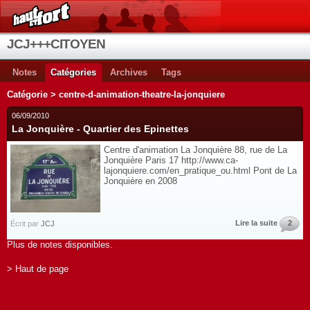
JCJ+++CITOYEN
Notes
Catégories
Archives
Tags
Catégorie > centre-d-animation-theatre-la-jonquiere
06/09/2010
La Jonquière - Quartier des Epinettes
Centre d'animation La Jonquière 88, rue de La
Jonquière Paris 17 http://www.ca-
lajonquiere.com/en_pratique_ou.html Pont de La
Jonquière en 2008
Lire la suite
2
Écrit par
JCJ
Plus de notes disponibles.
> Haut de page