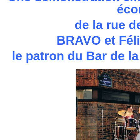
éco
de la rue 
BRAVO et Féli
le patron du Bar de l