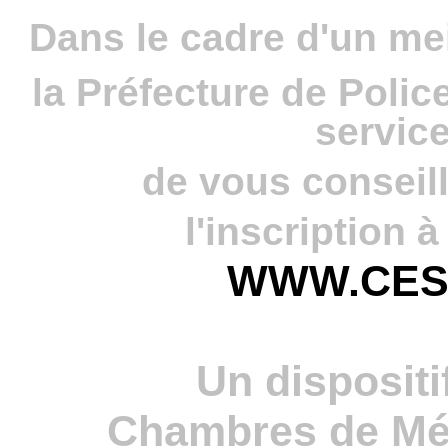
Dans le cadre d'un me
la Préfecture de Polic
servic
de vous conseill
l'inscription à
WWW.CES
Un dispositi
Chambres de Méti