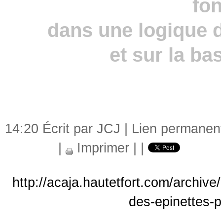
fo
dans
une
logique d
et sur la ba
14:20 Écrit par JCJ |
Lien permanen
|
Imprimer
|
|
http://acaja.hautetfort.com/archive
des-epinettes-