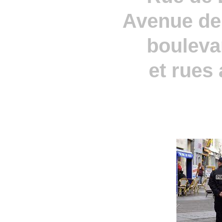
Avenue de
bouleva
et rues