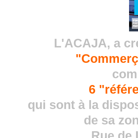
L'ACAJA, a cr
"Commerça
com
6 "référ
qui sont à la disp
de sa zon
Rue de 