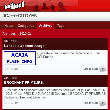
JCJ+++CITOYEN
Notes
Catégories
Archives
Tags
Archives > 2015-01
31/01/2015
La taxe d'apprentissage
- Qu’est-ce que la réforme de la taxe d... par
CCI-France
Lire la suite
0
Écrit par
JCJ
31/01/2015
BROCHANT PRIMEURS.
- Les plus belles décorations des vitrines pour Noël et jour de l'An 2014
- 2015 *** 1er PRIX DU JURY 2015 Décerné à BROCHANT PRIMEURS
Catégorie : Fruits et Légumes
Lire la suite
0
Écrit par
JCJ