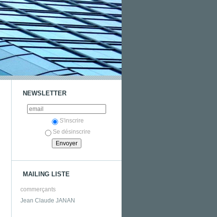
NEWSLETTER
S'inscrire
Se désinscrire
MAILING LISTE
commerçants
Jean Claude JANAN