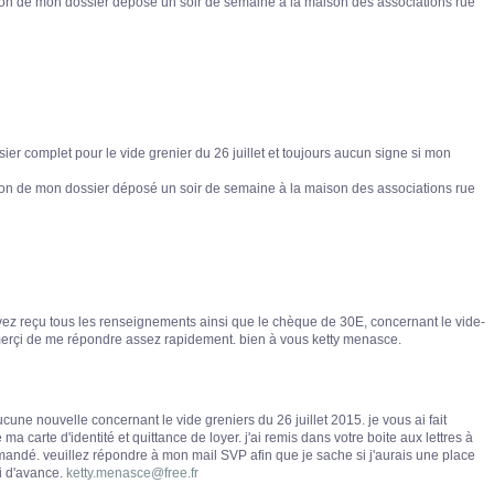
ion de mon dossier déposé un soir de semaine à la maison des associations rue
ier complet pour le vide grenier du 26 juillet et toujours aucun signe si mon
ion de mon dossier déposé un soir de semaine à la maison des associations rue
 avez reçu tous les renseignements ainsi que le chèque de 30E, concernant le vide-
merçi de me répondre assez rapidement. bien à vous ketty menasce.
ucune nouvelle concernant le vide greniers du 26 juillet 2015. je vous ai fait
ma carte d'identité et quittance de loyer. j'ai remis dans votre boite aux lettres à
andé. veuillez répondre à mon mail SVP afin que je sache si j'aurais une place
i d'avance.
ketty.menasce@free.fr