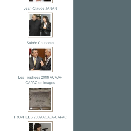
Jean-Claude JANAN
Soirée Couscous
Les Trophées 2009 ACAJA-
CAPAC en images
TROPHEES 2009 ACAJA-CAPAC