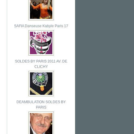
SAFIA Danseuse Kabyle Paris 17
SOLDES BY PARIS 2011 AV. DE
CLICHY
DEAMBULATION SOLDES BY
PARIS