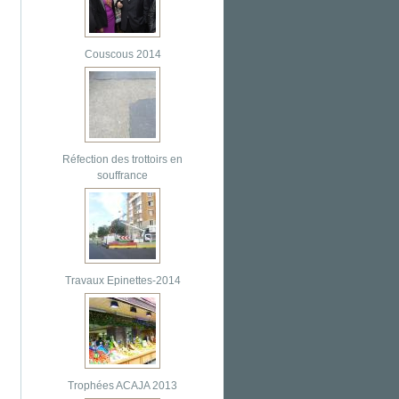
Couscous 2014
Réfection des trottoirs en
souffrance
Travaux Epinettes-2014
Trophées ACAJA 2013