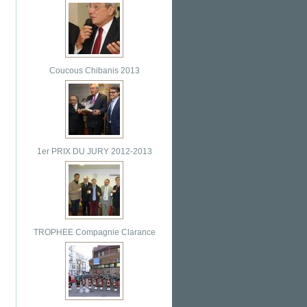
Coucous Chibanis 2013
1er PRIX DU JURY 2012-2013
TROPHEE Compagnie Clarance