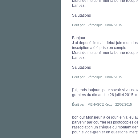
Merci de me confirmer la bonne récept
Lantiez .
Salutations
Écrit par : Véronique | 08/07/2015
Bonjour
J ai déposé fin mai -début juin mon doss
inscription a été prise en compte.
Merci de me confirmer la bonne récept
Lantiez .
Salutations
Écrit par : Véronique | 08/07/2015
j'at,tends toujours pour savoir si vous
greniers du dimanche 26 juillet 2015. 
Écrit par : MENASCE Ketty | 22/07/2015
bonjour Monsieur, a ce jour je n'ai eu a
parvenir par courrier les pkotocopies de 
l'association un chèque du montant dem
pour le vide-grenier en questions. merç