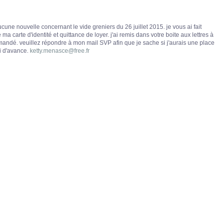
ucune nouvelle concernant le vide greniers du 26 juillet 2015. je vous ai fait
ma carte d'identité et quittance de loyer. j'ai remis dans votre boite aux lettres à
andé. veuillez répondre à mon mail SVP afin que je sache si j'aurais une place
i d'avance.
ketty.menasce@free.fr