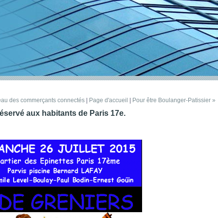
seau des commerçants connectés
|
Page d'accueil
|
Pour être Boulanger-Patissier »
éservé aux habitants de Paris 17e.