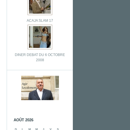
ACAJA SLAM 17
DINER DEBAT DU 6 OCTOBRE
2008
AOÛT 2026
D
L
M
M
J
V
S