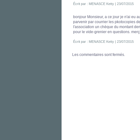
Écrit par : MENASCE Ketty | 23/07/2015
bonjour Monsieur, a ce jour je n'ai eu a
parvenir par courrier les pkotocopies de 
l'association un chèque du montant dem
pour le vide-grenier en questions. merç
Écrit par : MENASCE Ketty | 23/07/2015
Les commentaires sont fermés.