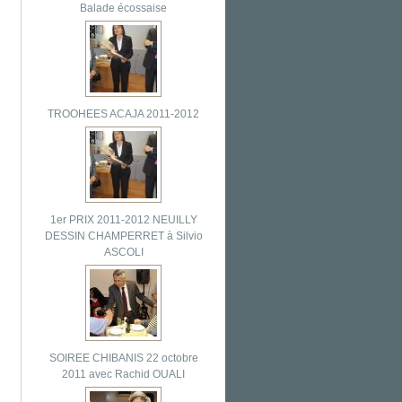
Balade écossaise
TROOHEES ACAJA 2011-2012
1er PRIX 2011-2012 NEUILLY
DESSIN CHAMPERRET à Silvio
ASCOLI
SOIREE CHIBANIS 22 octobre
2011 avec Rachid OUALI