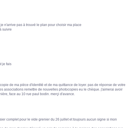
 je n'arrive pas à trouvé le plan pour choisir ma place
à suivre
 je fais
copie de ma pièce d'identité et de ma quittance de loyer. pas de réponse de votre
 des associations remettre de nouvelles photocopies eu le chèque. j'aimerai avoir
ère, face au 10 rue paul bodin. merçi d'avance.
ier complet pour le vide grenier du 26 juillet et toujours aucun signe si mon