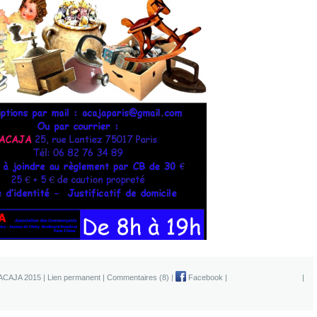
ACAJA 2015
|
Lien permanent
|
Commentaires (8)
|
Facebook
|
|