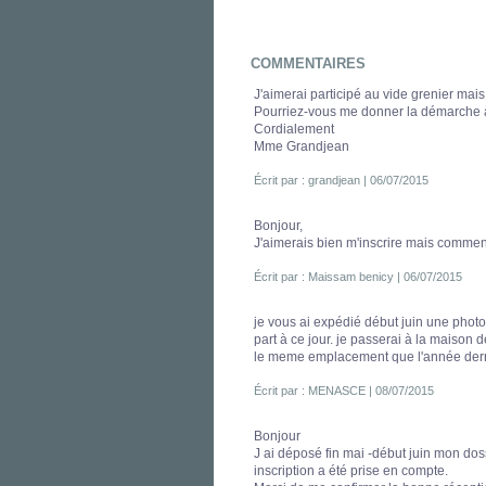
COMMENTAIRES
J'aimerai participé au vide grenier mais
Pourriez-vous me donner la démarche 
Cordialement
Mme Grandjean
Écrit par : grandjean | 06/07/2015
Bonjour,
J'aimerais bien m'inscrire mais comment
Écrit par :
Maissam benicy
| 06/07/2015
je vous ai expédié début juin une photo
part à ce jour. je passerai à la maison
le meme emplacement que l'année derni
Écrit par : MENASCE | 08/07/2015
Bonjour
J ai déposé fin mai -début juin mon doss
inscription a été prise en compte.