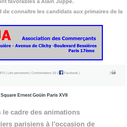
sont favorables à Alain Juppé.
d de connaître les candidats aux primaires de la
NFO
|
Lien permanent
|
Commentaires (0)
|
Facebook
|
|
- Square Ernest Goüin Paris XVII
 le cadre des animations
iers parisiens à l'occasion de