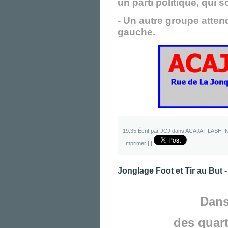
un parti politique, qui 
- Un autre groupe atten
gauche.
19:35 Écrit par JCJ dans
ACAJA FLASH I
Imprimer
|
|
Jonglage Foot et Tir au But 
Dans
des quart