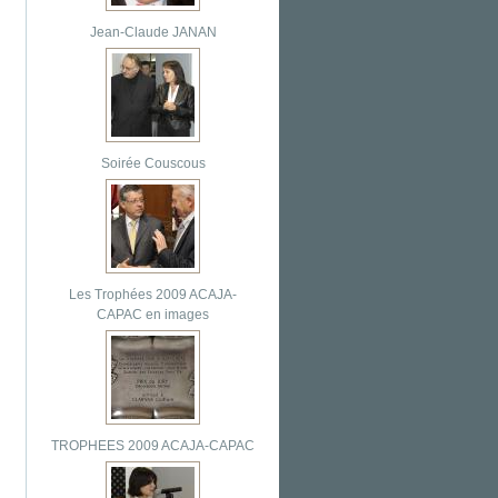
Jean-Claude JANAN
Soirée Couscous
Les Trophées 2009 ACAJA-
CAPAC en images
TROPHEES 2009 ACAJA-CAPAC