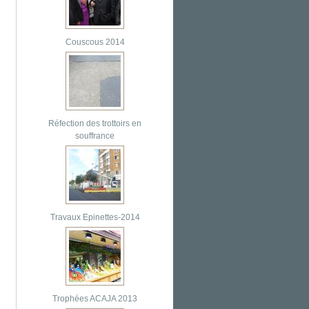
Couscous 2014
Réfection des trottoirs en
souffrance
Travaux Epinettes-2014
Trophées ACAJA 2013