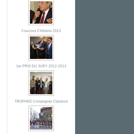
Coucous Chibanis 2013
1er PRIX DU JURY 2012-2013
TROPHEE Compagnie Clarance