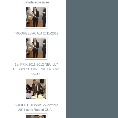
Balade écossaise
TROOHEES ACAJA 2011-2012
1er PRIX 2011-2012 NEUILLY
DESSIN CHAMPERRET à Silvio
ASCOLI
SOIREE CHIBANIS 22 octobre
2011 avec Rachid OUALI