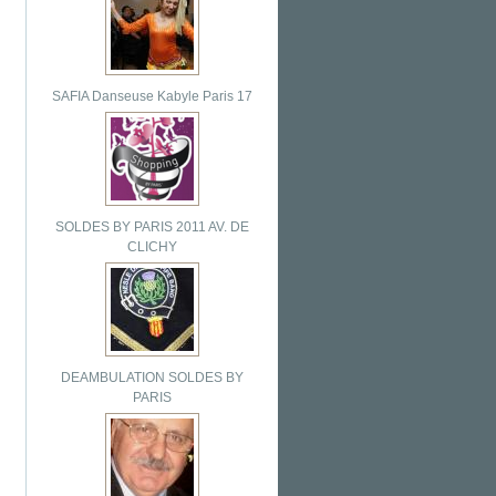
SAFIA Danseuse Kabyle Paris 17
SOLDES BY PARIS 2011 AV. DE
CLICHY
DEAMBULATION SOLDES BY
PARIS