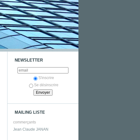
NEWSLETTER
S'inscrire
Se désinscrire
MAILING LISTE
commerçants
Jean Claude JANAN