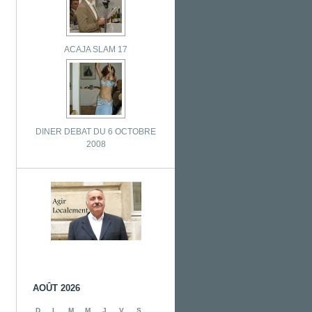
ACAJA SLAM 17
DINER DEBAT DU 6 OCTOBRE
2008
AOÛT 2026
D
L
M
M
J
V
S