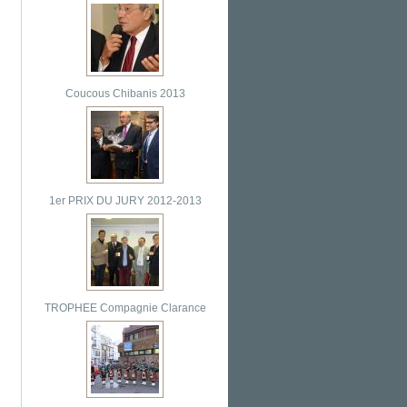
Coucous Chibanis 2013
1er PRIX DU JURY 2012-2013
TROPHEE Compagnie Clarance