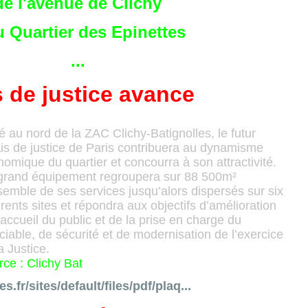
de l'avenue de Clichy
u Quartier des Epinettes
...
s
de
justice
avance
é au nord de la ZAC Clichy-Batignolles, le futur
is de justice de Paris contribuera au dynamisme
omique du quartier et concourra à son attractivité.
grand équipement regroupera sur 88 500m²
semble de ses services jusqu’alors dispersés sur six
érents sites et répondra aux objectifs d’amélioration
’accueil du public et de la prise en charge du
iciable, de sécurité et de modernisation de l’exercice
a Justice.
ce : Clichy Bat
es.fr/sites/default/files/pdf/plaq...