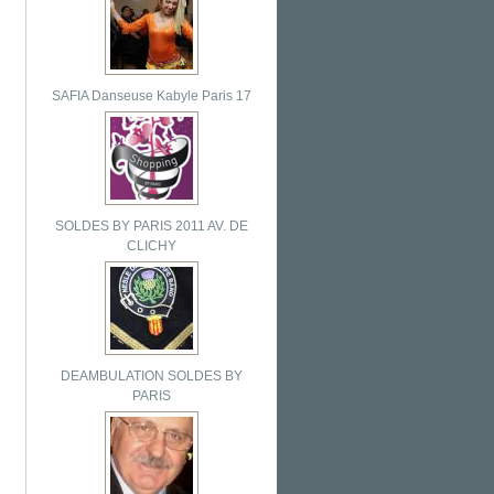
SAFIA Danseuse Kabyle Paris 17
SOLDES BY PARIS 2011 AV. DE
CLICHY
DEAMBULATION SOLDES BY
PARIS