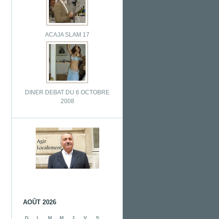
ACAJA SLAM 17
DINER DEBAT DU 6 OCTOBRE
2008
AOÛT 2026
D
L
M
M
J
V
S