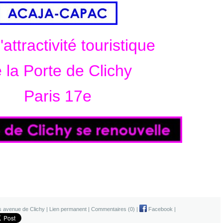
'attractivité touristique
 la Porte de Clichy
Paris 17e
s avenue de Clichy
|
Lien permanent
|
Commentaires (0)
|
Facebook
|