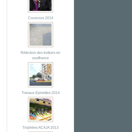
Couscous 2014
Réfection des trottoirs en
souffrance
Travaux Epinettes-2014
Trophées ACAJA 2013