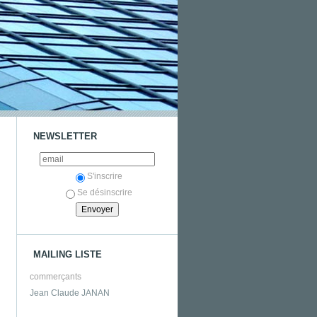
NEWSLETTER
S'inscrire
Se désinscrire
MAILING LISTE
commerçants
Jean Claude JANAN