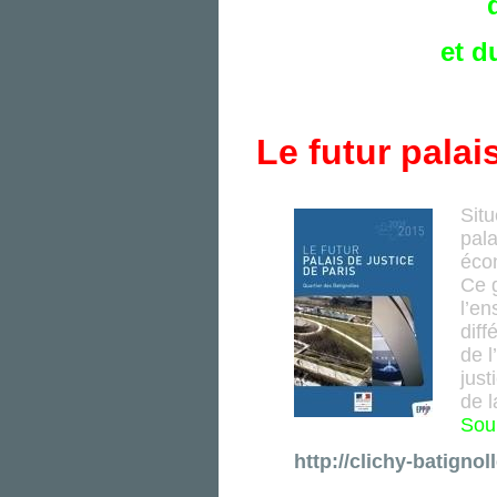
et d
Le
futur
palai
Situ
pala
écon
Ce 
l’en
diff
de l
just
de l
Sour
http://clichy-batignoll