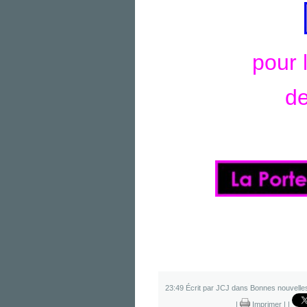
pour l
de
23:49 Écrit par JCJ dans
Bonnes nouvelle
|
Imprimer
|
|