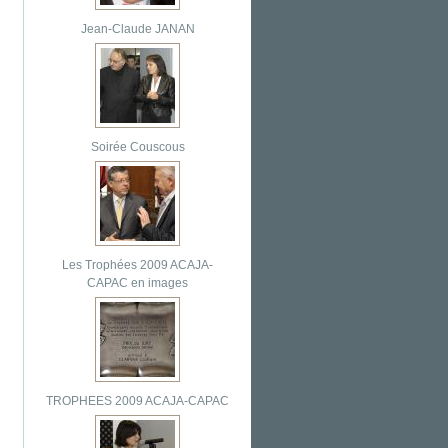
Jean-Claude JANAN
Soirée Couscous
Les Trophées 2009 ACAJA-
CAPAC en images
TROPHEES 2009 ACAJA-CAPAC