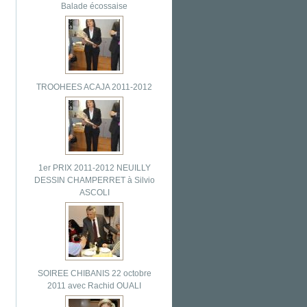
Balade écossaise
TROOHEES ACAJA 2011-2012
1er PRIX 2011-2012 NEUILLY
DESSIN CHAMPERRET à Silvio
ASCOLI
SOIREE CHIBANIS 22 octobre
2011 avec Rachid OUALI