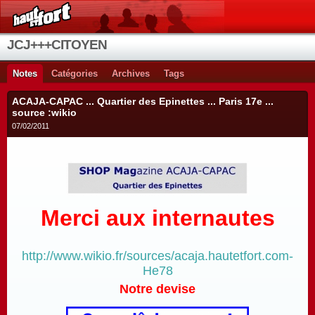
JCJ+++CITOYEN
Notes
Catégories
Archives
Tags
ACAJA-CAPAC ... Quartier des Epinettes ... Paris 17e ...
source :wikio
07/02/2011
Merci aux internautes
http://www.wikio.fr/sources/acaja.hautetfort.com-
He78
Notre devise