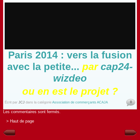
Paris 2014 : vers la fusion
avec la petite...
par
cap24-
wizdeo
ou en est le projet ?
0
Écrit par
JCJ
dans la catégorie
Association de commerçants ACAJA
Les commentaires sont fermés.
> Haut de page