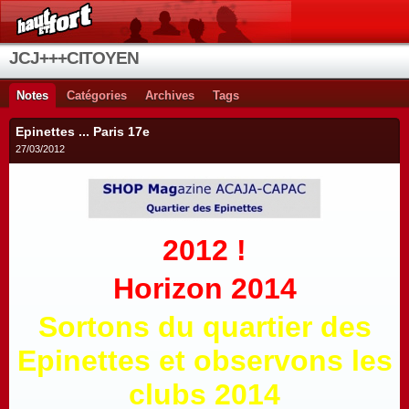
JCJ+++CITOYEN
Notes
Catégories
Archives
Tags
Epinettes ... Paris 17e
27/03/2012
2012 !
Horizon 2014
Sortons du quartier des
Epinettes et observons les
clubs 2014