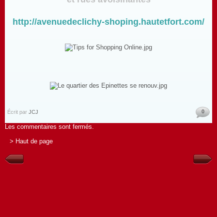
http://avenuedeclichy-shoping.hautetfort.com/
0
Écrit par
JCJ
Les commentaires sont fermés.
> Haut de page