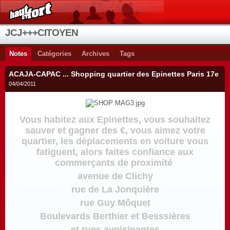
JCJ+++CITOYEN
Notes
Catégories
Archives
Tags
ACAJA-CAPAC ... Shopping quartier des Epinettes Paris 17e
04/04/2011
Vous habitez aux Epinettes, vous souhaitez
sauver et gagner des €, vous aimez votre
quartier, les déplacements en voiture vous
fatiguent, alors faites confiance aux
commerçants de proximité
avenue de Clichy
rue de La Jonquière
rue Guy Môquet
Boulevards Berthier et Besssières
et rues avoisinantes