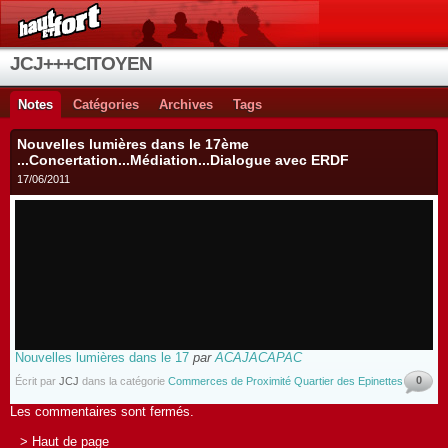
JCJ+++CITOYEN
Notes
Catégories
Archives
Tags
Nouvelles lumières dans le 17ème
...Concertation...Médiation...Dialogue avec ERDF
17/06/2011
Nouvelles lumières dans le 17
par
ACAJACAPAC
0
Écrit par
JCJ
dans la catégorie
Commerces de Proximité Quartier des Epinettes
Les commentaires sont fermés.
> Haut de page