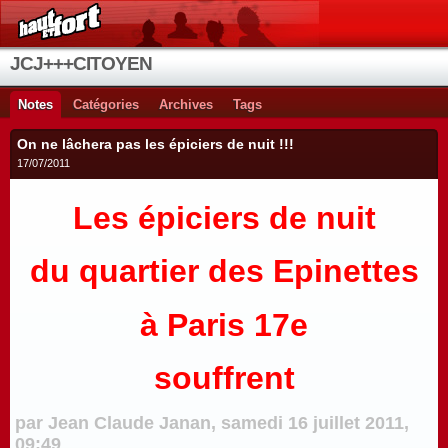
JCJ+++CITOYEN
Notes
Catégories
Archives
Tags
On ne lâchera pas les épiciers de nuit !!!
17/07/2011
Les épiciers de nuit
du quartier des Epinettes
à Paris 17e
souffrent
par
Jean Claude Janan
, samedi 16 juillet 2011,
09:49