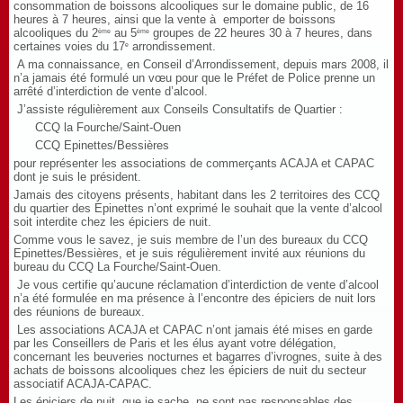
consommation de boissons alcooliques sur le domaine public, de 16
heures à 7 heures, ainsi que la vente à
emporter de boissons
alcooliques du 2
au 5
groupes de 22 heures 30 à 7 heures, dans
ème
ème
certaines voies du 17
arrondissement.
e
A ma connaissance, en Conseil d’Arrondissement, depuis mars 2008, il
n’a jamais été formulé un vœu pour que le Préfet de Police prenne un
arrêté d’interdiction de vente d’alcool.
J’assiste régulièrement aux Conseils Consultatifs de Quartier :
CCQ la Fourche/Saint-Ouen
CCQ Epinettes/Bessières
pour représenter les associations de commerçants ACAJA et CAPAC
dont je suis le président.
Jamais des citoyens présents, habitant dans les 2 territoires des CCQ
du quartier des Epinettes n’ont exprimé le souhait que la vente d’alcool
soit interdite chez les épiciers de nuit.
Comme vous le savez, je suis membre de l’un des bureaux du CCQ
Epinettes/Bessières, et je suis régulièrement invité aux réunions du
bureau du CCQ La Fourche/Saint-Ouen.
Je vous certifie qu’aucune réclamation d’interdiction de vente d’alcool
n’a été formulée en ma présence à l’encontre des épiciers de nuit lors
des réunions de bureaux.
Les associations ACAJA et CAPAC n’ont jamais été mises en garde
par les Conseillers de Paris et les élus ayant votre délégation,
concernant les beuveries nocturnes et bagarres d’ivrognes, suite à des
achats de boissons alcooliques chez les épiciers de nuit du secteur
associatif ACAJA-CAPAC.
Les épiciers de nuit, que je sache, ne sont pas responsables des