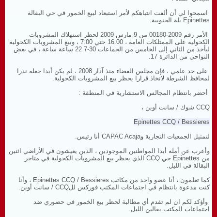
اسمحوا لي أن ألفت انتباهكم لأمر استبعاد لبيع الخمور في حي البقالة
Epinettes يلة الجنوبية.
الأمر رقم 2009-00180 من 9 مارس 2009 لحظر استهلاك المشروبات
الكحولية على الممتلكات العامة ، 16:00 حتي 7:00 ، وبيع المشروبات الكحولية
ليأخذ من الثاني إلى الخامس من الجماعات 30-7 22 ساعة
ساعة ، في بعض
النواحي من الدائرة 17.
على حد علمي ، فإن مجلس القضاء منذ آذار 2008 ، لم يكن أبدا جعله نذرا
لمحافظ الشرطة لاتخاذ قرارا يحظر بيع المشروبات الكحولية.
أحضر بانتظام المجالس الاستشارية في المنطقة :
CCQ شوك / سانت أوين ،
Epinettes CCQ / Bessieres
لتمثيل الجمعيات التجارية وCAPAC Acaja أنا رئيس.
وأعرب عن أمله أبدا المواطنين الموجودين ، الذين يعيشون في الأراضي اثنين
من Epinettes حي CCQ الذي يحظر بيع المشروبات الكحولية في متاجر
البقالة في الليل.
كما تعلمون ، أنا عضو واحد من مكاتب Epinettes CCQ / Bessieres ، وأنا
كنت مدعوة بانتظام في اجتماعات المكتب فوركس للCCQ / سانت أوين.
وأؤكد لكم ان لم تقدم أي مطالبة لحظر بيع الخمور في حضوري ضد
اجتماعات المكتب بقالين الليل.