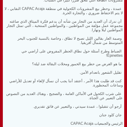
مشروبات الطاقة التي تلحق ضررا كبيرا في الشباب.
عمدة ، وحظر بيع المشروبات الكحولية في منطقة CAPAC Acaja النقابي ، لا
لا يتم الاحتفاظ ضروري ، والتجارة الحرة.
أن ندرك أن العديد من التجار من شأنه أن يدعم فكرة الميثاق الذي صاغته
مجموعة عمل مؤلفة من المواطنين ، والمواطنين المنتخبة ، التي تمثل التجار
المواطنين ليلا ونهارا.
وصمة العار بقالين الليل تصبح لا تطاق ، وخاصة بالنسبة للجنوب البحر
المتوسط ​​من شمال أفريقيا.
الضباط وطرح أسئلة حول نطاق الحظر المفروض على أراضي حي
Epinettes!
ما هو الغرض من حظر بيع الخمور ومحلات البقالة ضد ليلة؟
تقليل الشعور بانعدام الأمن.
كنت قد طلبت هذا الأمر ، أعتقد أننا يجب أن نسأل لإلغاء أو تعديل للأراضي
وساعات المحظورة.
على شرب الكحول في الأماكن العامة ، والضجيج ، وهناك العديد من النصوص
على التعبير عن الجناة.
أرجو أن تتقبلوا ، عمدة سيدتي ، والتعبير عن فائق تقديري.
جان كلود جنان
الرئيس والجمعيات CAPAC Acaja