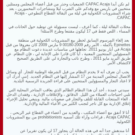
لم تكن أبدا CAPAC Acaja الجمعيات وحذر من قبل أعضاء المجلس وممثلين
منتخبين في باريس مع وفدكم على الشرب ليلا ومشاجرات المخمورين ، بعد
Acaja -
شراء المشروبات الكحولية في ليلة من البقالة القطاع التطوعي
CAPAC.
محلات البقالة ليلة ، كما أعرف ، ليست مسؤولة عن توطيد حول الحانات في
المساء ، اللص فقط في 17 ليكون مقتنعا وطرح الأسئلة!
بعد إلغاء المرسوم السابق لحظر بيع المشروبات الكحولية في منطقة
Epinettes بأكمله ، الأمر رقم 2009-00180 9 مارس 2009 كان معروفا من قبل
Acaja في أيار
يونيو 2011.
تجاهلها في مناسبات عديدة دعوت النظام مع
المسؤولين المنتخبين المعنية ، أيا كان قادرا على الإجابة لي ، فإن النظام.
عن
طريق البريد مايو 2011 ، وطرح نائب والتجارة لي على الطريق الصحيح
لاكتشاف الأمر.
يجب أن نعرف أنه لا يخدم النظام من قبل الشرطة الوطنية للتجار.
أي وسائل
الاتصال لمجلس المدينة من 17 المشار إليها في النظام الجديد.
إنني أدرك أن
لا اعتاد التجار والمسؤولين المنتخبين على قراءة الجريدة الرسمية البلدية.
سيدتي عمدة ، أجد أن هذا النظام الظالم الذي يعاقب المتاجر المحلية التي
تلبي احتياجات العملاء من الليل.
الدقائق ، والإغلاقات الإدارية ، وفقدان الدخل
، الغاء المنتجات القابلة للتلف والتجار في صعوبات مالية.
وينبغي تحليل الإجراء
إغلاق الإدارية مع كل تاجر لتجنب الكثير من الأعباء المالية والإدارية.
أنا لا أتفق مع أعضاء المكتب ، والعديد من أعضاء في القطاع غير الربحي ،
Acaja CAPAC ، قراءات وآراء تلك أسميه prohibitionists من بيع المشروبات
الكحولية.
أنا مندهش جدا أنه في هذه الحالة أن يتجاوز 17 لن يكون تقريرا عن