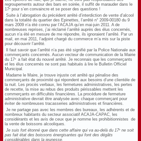
regroupements autour des bars en soirée, il suffit de marauder dans le
17
pour s’en convaincre et se poser des questions !
e
Suite à l’abrogation du précédent arrêté d’interdiction de vente d’alcool
dans la totalité du quartier des Epinettes, l’arrêté n° 2009-00180 du 9
mars 2009 n’a été connu par l’ACAJA qu’en mai-juin 2011. A de
nombreuses reprises, j’ai réclamé l’arrêté auprès des élus concernés,
aucun n’a été en mesure de me répondre, ils ignoraient l’arrêté. Par un
mail, en mai 2011, l’adjoint chargé du commerce m’a mis sur la piste
pour découvrir l’arrêté.
Il faut savoir que l’arrêté n’a pas été signifié par la Police Nationale aux
commerçants concernés. Aucun vecteur de communication de la Mairie
du 17
a fait état du nouvel arrêté. Je reconnais que les commerçants
e
et les élus concernés ne sont pas habitués à lire le Bulletin Officiel
Municipal.
Madame le Maire, je trouve injuste cet arrêté qui pénalise des
commerçants de proximité qui répondent aux besoins d’une clientèle de
la nuit. Les procès verbaux, les fermetures administratives, les pertes
de recette, la mise au rebus des produits périssables mettent les
commerçants en difficultés
financières. La procédure de fermeture
administrative devrait être analysée avec chaque commerçant pour
éviter de nombreuses tracasseries administratives et financières.
Je ne partage pas avec les membres des bureaux, les adhérents et de
nombreux habitants du secteur associatif ACAJA-CAPAC, les
considérants et les avis de ceux que je nomme les prohibitionnistes
de
la vente de boissons alcooliques.
Je suis fort étonné que dans cette affaire qui va au-delà du 17
ne soit
e
pas fait état des boissons énergisantes qui font des dégâts
considérables dans la jeunesse.