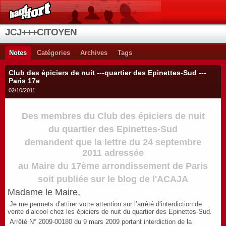
JCJ+++CITOYEN
Notes
Catégories
Archives
Tags
Club des épiciers de nuit ---quartier des Epinettes-Sud ---
Paris 17e
02/10/2011
Des membres du Club des épiciers de nuit
du quartier des Epinettes-Sud
demandent que la lettre du 24 septembre
2011 adressée
au Maire du 17ème arrondissement de Paris
soit publiée sur le blog de l'ACAJA
Madame le Maire,
J
e me permets d’attirer votre attention sur l’arrêté d’interdiction de
vente d’alcool chez les épiciers de nuit du quartier des Epinettes-Sud.
Arrêté N° 2009-00180 du 9 mars 2009 portant interdiction de la