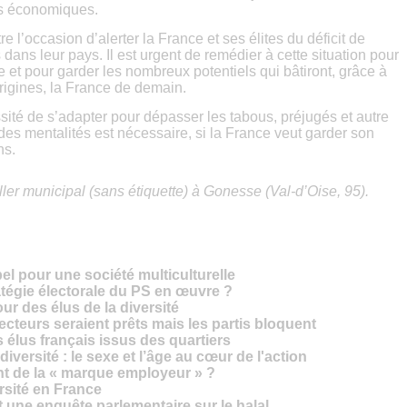
és économiques.
tre l’occasion d’alerter la France et ses élites du déficit de
ans leur pays. Il est urgent de remédier à cette situation pour
 et pour garder les nombreux potentiels qui bâtiront, grâce à
rigines, la France de demain.
ité de s’adapter pour dépasser les tabous, préjugés et autre
des mentalités est nécessaire, si la France veut garder son
ns.
er municipal (sans étiquette) à Gonesse (Val-d’Oise, 95).
ppel pour une société multiculturelle
atégie électorale du PS en œuvre ?
ur des élus de la diversité
électeurs seraient prêts mais les partis bloquent
 élus français issus des quartiers
diversité : le sexe et l’âge au cœur de l'action
ent de la « marque employeur » ?
rsité en France
 une enquête parlementaire sur le halal