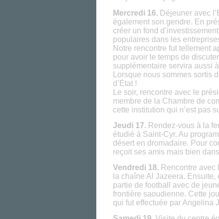
Mercredi 16.
Déjeuner avec l’
également son gendre. En prés
créer un fond d’investissement 
populaires dans les entreprise
Notre rencontre fut tellement a
pour avoir le temps de discute
supplémentaire servira aussi à 
Lorsque nous sommes sortis du
d’État !
Le soir, rencontre avec le pré
membre de la Chambre de comme
cette institution qui n’est pas 
Jeudi 17.
Rendez-vous à la fer
étudié à Saint-Cyr. Au progra
désert en dromadaire. Pour cou
reçoit ses amis mais bien dans l
Vendredi 18.
Rencontre avec l
la chaîne Al Jazeera. Ensuite,
partie de football avec de jeun
frontière saoudienne. Cette j
qui fut effectuée par Angelina Jo
Samedi 19.
Visite du centre 