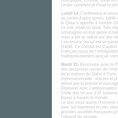
Bourgogne. Ensuite, visite du m
centre commercial Pearl et prés
Lundi 14.
Conférence et rencon
au centre Aspire sports, édifi
le Qatar s’apprête à investir 20
Le soir, visite du souk. Très 
compagnie en tout genre (chat
nous a fait un retour sur ses 
l’ascenseur social est en pan
réalité. Ce constat est d’auta
Français issus de l’immigratio
malheureusement perçue com
Mardi 15.
Rencontre avec le Pr
des personnes issues de l’immi
de la maison du Qatar à Paris.
impressionnante : articles et 
venue par la presse et passage
Déjeuner avec l’ambassadeur 
Visite des locaux d’Al Jazeera
foyers à travers le monde.
Le soir, nous avons l’honneur 
avec les membres du très selec
grandes sociétés françaises pré
l’objectif du voyage.