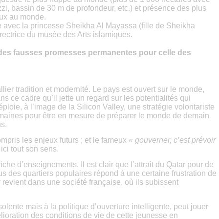
i, bassin de 30 m de profondeur, etc.) et présence des plus
aux au monde.
ve avec la princesse Sheikha Al Mayassa (fille de Sheikha
directrice du musée des Arts islamiques.
e des fausses promesses permanentes pour celle des
llier tradition et modernité. Le pays est ouvert sur le monde,
s ce cadre qu’il jette un regard sur les potentialités qui
éploie, à l’image de la Silicon Valley, une stratégie volontariste
umaines pour être en mesure de préparer le monde de demain
s.
ompris les enjeux futurs ; et le fameux
« gouverner, c’est prévoir
ci tout son sens.
iche d’enseignements. Il est clair que l’attrait du Qatar pour de
 des quartiers populaires répond à une certaine frustration de
r revient dans une société française, où ils subissent
olente mais à la politique d’ouverture intelligente, peut jouer
lioration des conditions de vie de cette jeunesse en