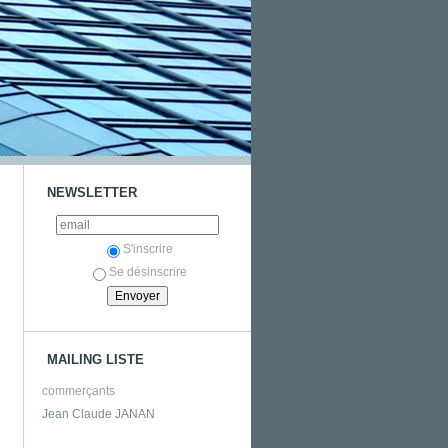
NEWSLETTER
S'inscrire
Se désinscrire
MAILING LISTE
commerçants
Jean Claude JANAN