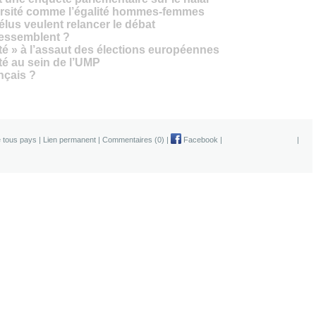
versité comme l’égalité hommes-femmes
élus veulent relancer le débat
ressemblent ?
ité » à l’assaut des élections européennes
té au sein de l’UMP
nçais ?
 tous pays
|
Lien permanent
|
Commentaires (0)
|
Facebook
|
|