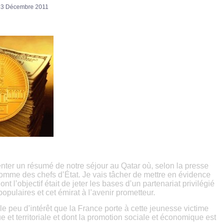
 3 Décembre 2011
senter un résumé de notre séjour au Qatar où, selon la presse
omme des chefs d’État. Je vais tâcher de mettre en évidence
nt l’objectif était de jeter les bases d’un partenariat privilégié
populaires et cet émirat à l’avenir prometteur.
r le peu d’intérêt que la France porte à cette jeunesse victime
 et territoriale et dont la promotion sociale et économique est