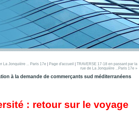
er La Jonquière ... Paris 17e
|
Page d'accueil
|
TRAVERSE 17-18 en passant par la
rue de La Jonquière ...Paris 17e »
lication à la demande de commerçants sud méditerranéens
ersité : retour sur le voyage