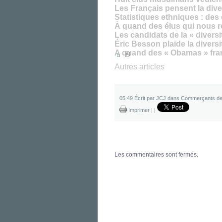
Les Français pensent la di
Statistiques ethniques : des 
À quand des élus qui nous 
Les candidats de la « divers
Éric Besson plaide la diversi
A quand des « Obamas » fra
Autres articles
05:49 Écrit par JCJ dans
Commerçants de
Imprimer
|
|
Les commentaires sont fermés.