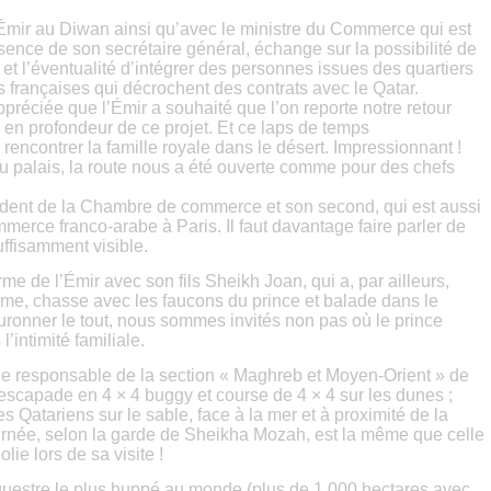
Émir au Diwan ainsi qu’avec le ministre du Commerce qui est
ence de son secrétaire général, échange sur la possibilité de
et l’éventualité d’intégrer des personnes issues des quartiers
s françaises qui décrochent des contrats avec le Qatar.
ppréciée que l’Émir a souhaité que l’on reporte notre retour
r en profondeur de ce projet. Et ce laps de temps
rencontrer la famille royale dans le désert. Impressionnant !
 palais, la route nous a été ouverte comme pour des chefs
sident de la Chambre de commerce et son second, qui est aussi
rce franco-arabe à Paris. Il faut davantage faire parler de
suffisamment visible.
me de l’Émir avec son fils Sheikh Joan, qui a, par ailleurs,
mme, chasse avec les faucons du prince et balade dans le
ronner le tout, nous sommes invités non pas où le prince
’intimité familiale.
e responsable de la section « Maghreb et Moyen-Orient » de
 escapade en 4 × 4 buggy et course de 4 × 4 sur les dunes ;
es Qatariens sur le sable, face à la mer et à proximité de la
ournée, selon la garde de Sheikha Mozah, est la même que celle
lie lors de sa visite !
équestre le plus huppé au monde (plus de 1 000 hectares avec