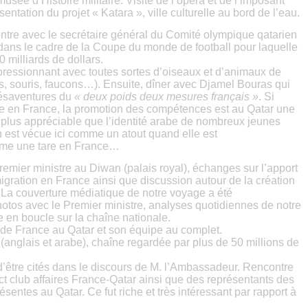
usée d’Histoire militaire. Visite de l’opéra et de l’imposant
entation du projet « Katara », ville culturelle au bord de l’eau.
tre avec le secrétaire général du Comité olympique qatarien
é dans le cadre de la Coupe du monde de football pour laquelle
0 milliards de dollars.
impressionnant avec toutes sortes d’oiseaux et d’animaux de
s, souris, faucons…). Ensuite, dîner avec Djamel Bouras qui
mésaventures du
« deux poids deux mesures français »
. Si
ne en France, la promotion des compétences est au Qatar une
nt plus appréciable que l’identité arabe de nombreux jeunes
n est vécue ici comme un atout quand elle est
me une tare en France…
emier ministre au Diwan (palais royal), échanges sur l’apport
gration en France ainsi que discussion autour de la création
 La couverture médiatique de notre voyage a été
photos avec le Premier ministre, analyses quotidiennes de notre
 en boucle sur la chaîne nationale.
de France au Qatar et son équipe au complet.
 (anglais et arabe), chaîne regardée par plus de 50 millions de
d’être cités dans le discours de M. l’Ambassadeur. Rencontre
t club affaires France-Qatar ainsi que des représentants des
sentes au Qatar. Ce fut riche et très intéressant par rapport à