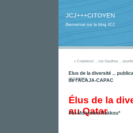
JCJ+++CITOYEN
Bienvenue sur le blog JCJ
« Coqlakour ... rue Gauthey ... quarti
Elus de la diversité ... pub
05/12/2011
de l'ACAJA-CAPAC
Élus de la div
au Qatar
Par Mohamed Hakkou*