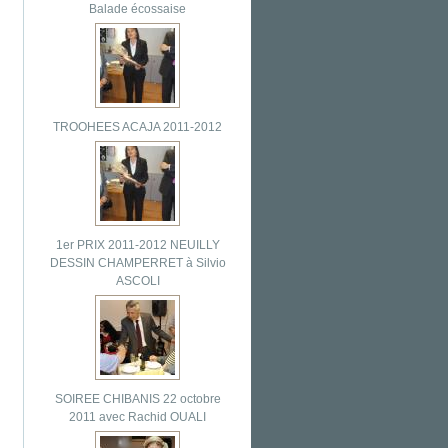
Balade écossaise
TROOHEES ACAJA 2011-2012
1er PRIX 2011-2012 NEUILLY
DESSIN CHAMPERRET à Silvio
ASCOLI
SOIREE CHIBANIS 22 octobre
2011 avec Rachid OUALI