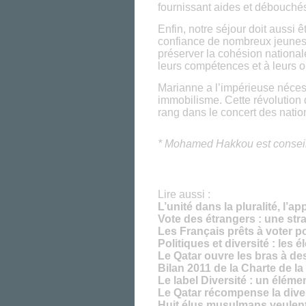
fournissant aides et débouch
Enfin, notre séjour doit aussi ê
confiance de nombreux jeunes d
préserver la cohésion nationale
leurs compétences et à leurs o
Marianne a l’impérieuse nécess
immobilisme. Cette révolution 
rang dans le concert des natio
* Mohamed Hakkou est conseill
Lire aussi :
L’unité dans la pluralité, l’a
Vote des étrangers : une str
Les Français prêts à voter po
Politiques et diversité : les 
Le Qatar ouvre les bras à des
Bilan 2011 de la Charte de la 
Le label Diversité : un élém
Le Qatar récompense la dive
Huit élus musulmans veulent