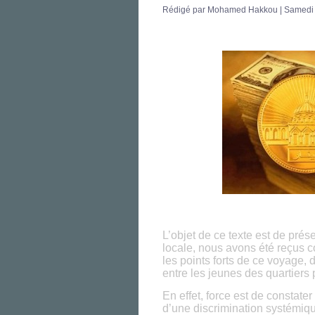
Rédigé par Mohamed Hakkou | Samedi
L’objet de ce texte est de pré
locale, nous avons été reçus c
les points forts de ce voyage, do
entre les jeunes des quartiers 
En effet, force est de constate
d’une discrimination systémique