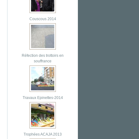
Couscous 2014
Réfection des trottoirs en
souffrance
Travaux Epinettes-2014
Trophées ACAJA 2013