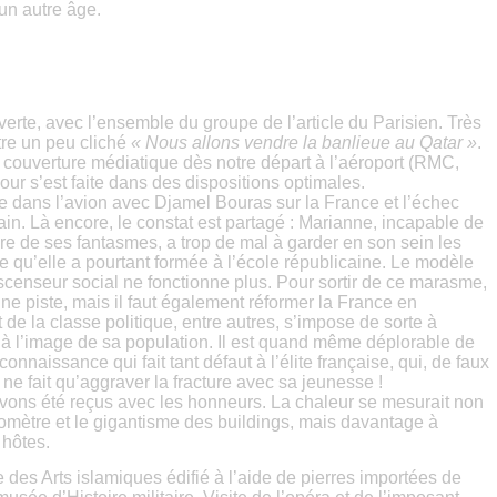
un autre âge.
rte, avec l’ensemble du groupe de l’article du Parisien. Très
tre un peu cliché
« Nous allons vendre la banlieue au Qatar »
.
ne couverture médiatique dès notre départ à l’aéroport (RMC,
jour s’est faite dans des dispositions optimales.
dans l’avion avec Djamel Bouras sur la France et l’échec
in. Là encore, le constat est partagé : Marianne, incapable de
ère de ses fantasmes, a trop de mal à garder en son sein les
 qu’elle a pourtant formée à l’école républicaine. Le modèle
ascenseur social ne fonctionne plus. Pour sortir de ce marasme,
 une piste, mais il faut également réformer la France en
de la classe politique, entre autres, s’impose de sorte à
 à l’image de sa population. Il est quand même déplorable de
econnaissance qui fait tant défaut à l’élite française, qui, de faux
ne fait qu’aggraver la fracture avec sa jeunesse !
avons été reçus avec les honneurs. La chaleur se mesurait non
mètre et le gigantisme des buildings, mais davantage à
 hôtes.
des Arts islamiques édifié à l’aide de pierres importées de