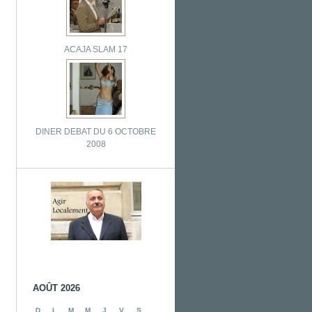
ACAJA SLAM 17
DINER DEBAT DU 6 OCTOBRE
2008
AOÛT 2026
D
L
M
M
J
V
S