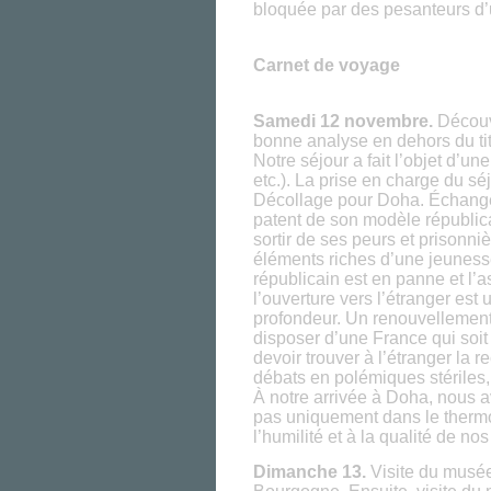
bloquée par des pesanteurs d’
Carnet de voyage
Samedi 12 novembre.
Découve
bonne analyse en dehors du ti
Notre séjour a fait l’objet d’u
etc.). La prise en charge du sé
Décollage pour Doha. Échange 
patent de son modèle républica
sortir de ses peurs et prisonni
éléments riches d’une jeunesse
républicain est en panne et l’
l’ouverture vers l’étranger est
profondeur. Un renouvellement 
disposer d’une France qui soit
devoir trouver à l’étranger la r
débats en polémiques stériles, 
À notre arrivée à Doha, nous 
pas uniquement dans le thermo
l’humilité et à la qualité de nos
Dimanche 13.
Visite du musée 