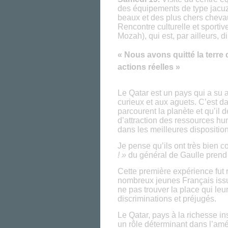
des équipements de type jacuzz
beaux et des plus chers chev
Rencontre culturelle et sporti
Mozah), qui est, par ailleurs, 
« Nous avons quitté la terr
actions réelles »
Le Qatar est un pays qui a su a
curieux et aux aguets. C’est dan
parcourent la planète et qu’il d
d’attraction des ressources h
dans les meilleures disposition
Je pense qu’ils ont très bien c
! »
du général de Gaulle prend i
Cette première expérience fut r
nombreux jeunes Français issus
ne pas trouver la place qui leu
discriminations et préjugés.
Le Qatar, pays à la richesse ins
un rôle déterminant dans l’amé