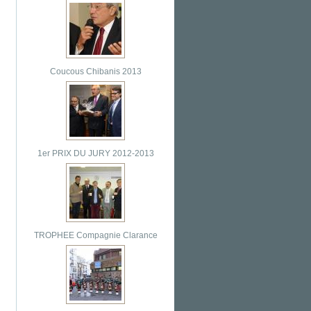
Coucous Chibanis 2013
1er PRIX DU JURY 2012-2013
TROPHEE Compagnie Clarance