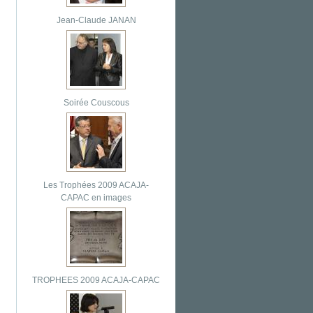
Jean-Claude JANAN
Soirée Couscous
Les Trophées 2009 ACAJA-
CAPAC en images
TROPHEES 2009 ACAJA-CAPAC