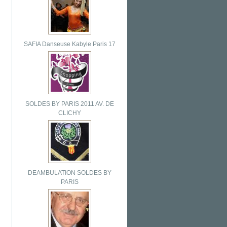
SAFIA Danseuse Kabyle Paris 17
SOLDES BY PARIS 2011 AV. DE
CLICHY
DEAMBULATION SOLDES BY
PARIS