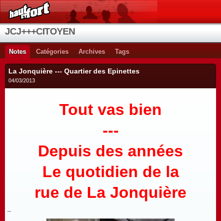
JCJ+++CITOYEN
Notes
Catégories
Archives
Tags
La Jonquière --- Quartier des Epinettes
04/03/2013
Tout vas bien
---
Depuis des années
Le quotidien de la
rue de La Jonquière
_