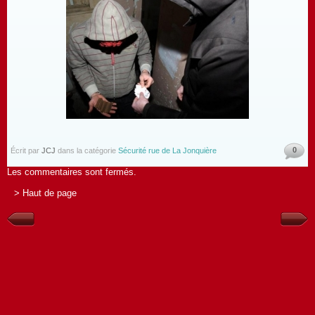
0
Écrit par
JCJ
dans la catégorie
Sécurité rue de La Jonquière
Les commentaires sont fermés.
> Haut de page