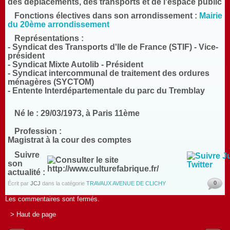
des déplacements, des transports et de l'espace public
Fonctions électives dans son arrondissement :
Mairie
du 20ème arrondissement
Représentations :
- Syndicat des Transports d'Ile de France (STIF) -
Vice-
président
- Syndicat Mixte Autolib -
Président
- Syndicat intercommunal de traitement des ordures
ménagères (SYCTOM)
- Entente Interdépartementale du parc du Tremblay
Né le :
29/03/1973, à Paris 11ème
Profession :
Magistrat à la cour des comptes
Suivre
son
actualité :
0
Écrit par
JCJ
dans la catégorie
TRAVAUX AVENUE DE CLICHY
Les commentaires sont fermés.
> Haut de page