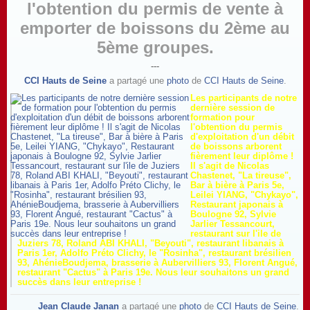
l'obtention du permis de vente à
emporter de boissons du 2ème au
5ème groupes.
---
CCI Hauts de Seine
a partagé une
photo
de
CCI Hauts de Seine
.
Les participants de notre
dernière session de
formation pour
l'obtention du permis
d'exploitation d'un débit
de boissons arborent
fièrement leur diplôme !
Il s'
agit de Nicolas
Chastenet, "La tireuse",
Bar à bière à Paris 5e,
Leilei YIANG, "Chykayo",
Restaurant japonais à
Boulogne 92, Sylvie
Jarlier Tessancourt,
restaurant sur l'ile de
Juziers 78, Roland ABI KHALI, "Beyouti", restaurant libanais à
Paris 1er, Adolfo Préto Clichy, le "Rosinha", restaurant brésilien
93, AhénieBoudjema, brasserie à Aubervilliers 93, Florent Angué,
restaurant "Cactus" à Paris 19e. Nous leur souhaitons un grand
succès dans leur entreprise !
Jean Claude Janan
a partagé une
photo
de
CCI Hauts de Seine
.