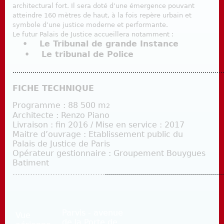
architectural fort. Il sera doté d’une émergence pouvant
atteindre 160 mètres de haut, à la fois repère urbain et
symbole d’une justice moderne et performante.
Le futur Palais de Justice accueillera notamment :
• Le Tribunal de grande Instance
• Le tribunal de Police
.........................................................................................................
FICHE TECHNIQUE
Programme : 88 500 m
2
Architecte : Renzo Piano
Livraison : fin 2016 / Mise en service : 2017
Maitre d’ouvrage :
Etablissement public du
Palais de Justice de Paris
Opérateur gestionnaire : Groupement Bouygues
Batiment
.....................................
...........................................................
Parvis - avenue
Vue
de la Porte de