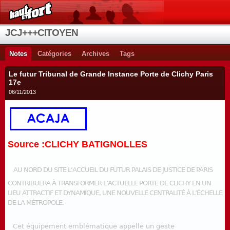
JCJ+++CITOYEN
Notes
Catégories
Archives
Tags
Le futur Tribunal de Grande Instance Porte de Clichy Paris
17e
06/11/2013
Source :CLICHY BATIGNOLLES
AU NORD DU SITE L’ACCUEIL DU FUTUR PALAIS DE JUSTICE DE PARIS
CONTRIBUERA À TRANSFORMER L’ACTUELLE PORTE DE CLICHY EN UN
LIEU ATTRACTIF ET DYNAMIQUE, UNE NOUVELLE CENTRALITÉ À L’ÉCHELLE
DE LA MÉTROPOLE.
Cet équipement emblématique appelle un geste