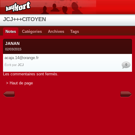
JCJ+++CITOYEN
Notes
Catégories
Archives
Tags
JANAN
02/03/2015
acaja.14@orange.fr
0
Écrit par
JCJ
Les commentaires sont fermés.
> Haut de page