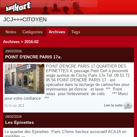
JCJ+++CITOYEN
Notes
Catégories
Archives
Tags
Archives > 2016-02
29/02/2016
POINT D'ENCRE PARIS 17e.
POINT D'ENCRE PARIS 17 QUARTIER DES
EPINETTES 4, passage Petit Cerf à proximité
angle avenue de Clichy Paris 17e Tél: 09 51 72
95 56 POINT D'ENCRE PARIS 17 est
spécialisé dans la recharge de cartouches pour
imprimantes jet d'encre et laser. *** Point
relais pour l'enlèvement de colis *** Merci
pour votre confiance ***
Lire la suite
0
Écrit par
JCJ
28/02/2016
Les Epinettes
Le quartier des Epinettes Paris 17ème Secteur associatif ACAJA en
pointillés ---