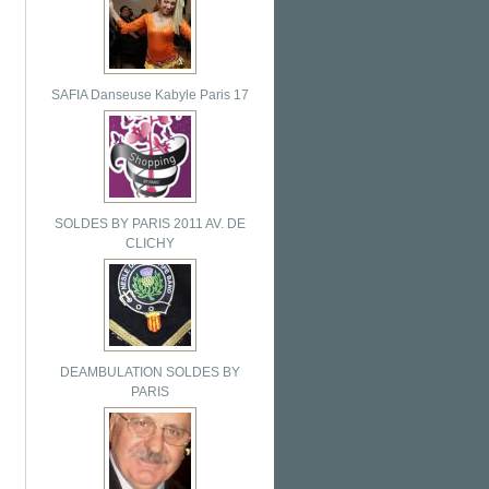
SAFIA Danseuse Kabyle Paris 17
SOLDES BY PARIS 2011 AV. DE
CLICHY
DEAMBULATION SOLDES BY
PARIS