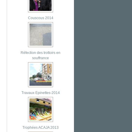
Couscous 2014
Réfection des trottoirs en
souffrance
Travaux Epinettes-2014
Trophées ACAJA 2013