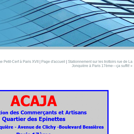
e Petit-Cerf à Paris XVII
|
Page d'accueil
|
Stationnement sur les trottoirs rue de La
Jonquière à Paris 17ème---ça suffit! »