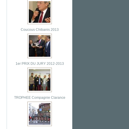
Coucous Chibanis 2013
1er PRIX DU JURY 2012-2013
TROPHEE Compagnie Clarance