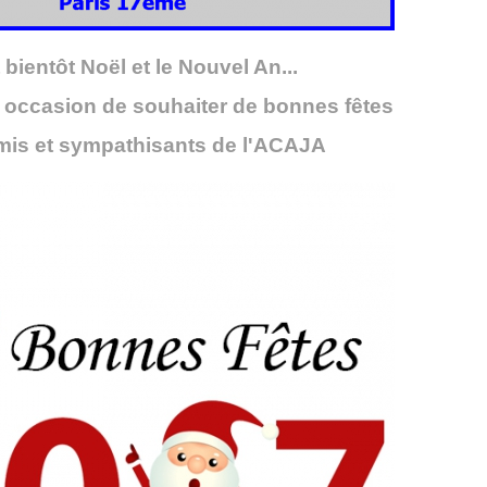
 bientôt Noël et le Nouvel An...
e occasion de souhaiter de bonnes fêtes
mis et sympathisants de l'ACAJA