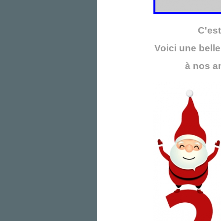
C'est
Voici une bell
à nos a