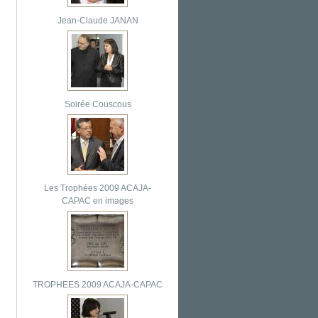
Jean-Claude JANAN
Soirée Couscous
Les Trophées 2009 ACAJA-
CAPAC en images
TROPHEES 2009 ACAJA-CAPAC