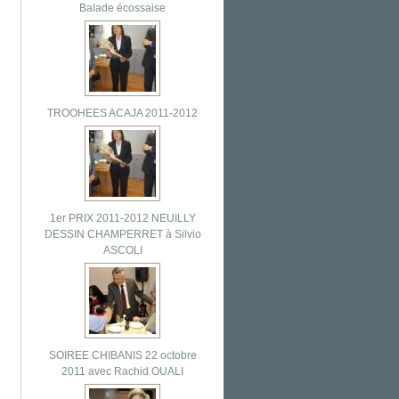
Balade écossaise
TROOHEES ACAJA 2011-2012
1er PRIX 2011-2012 NEUILLY
DESSIN CHAMPERRET à Silvio
ASCOLI
SOIREE CHIBANIS 22 octobre
2011 avec Rachid OUALI