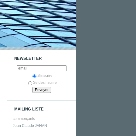
NEWSLETTER
S'inscrire
Se désinscrire
MAILING LISTE
commerçants
Jean Claude JANAN