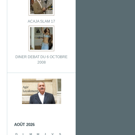
ACAJA SLAM 17
DINER DEBAT DU 6 OCTOBRE
2008
AOÛT 2026
D
L
M
M
J
V
S