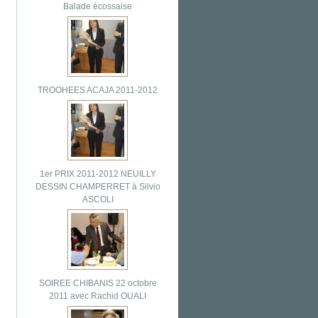
Balade écossaise
TROOHEES ACAJA 2011-2012
1er PRIX 2011-2012 NEUILLY
DESSIN CHAMPERRET à Silvio
ASCOLI
SOIREE CHIBANIS 22 octobre
2011 avec Rachid OUALI