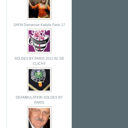
SAFIA Danseuse Kabyle Paris 17
SOLDES BY PARIS 2011 AV. DE
CLICHY
DEAMBULATION SOLDES BY
PARIS