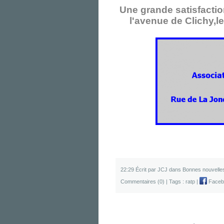
Une grande satisfacti
l'avenue de Clichy,l
22:29 Écrit par JCJ dans
Bonnes nouvelle
Commentaires (0)
| Tags :
ratp
|
Faceb