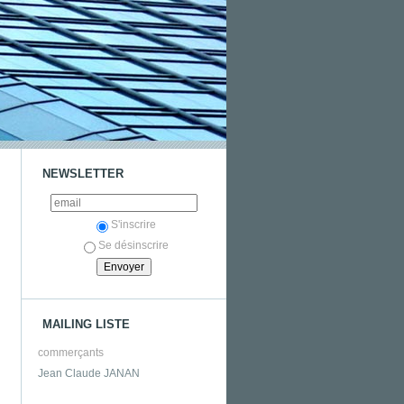
NEWSLETTER
S'inscrire
Se désinscrire
MAILING LISTE
commerçants
Jean Claude JANAN