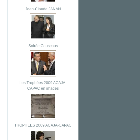
Jean-Claude JANAN
Soirée Couscous
Les Trophées 2009 ACAJA-
CAPAC en images
TROPHEES 2009 ACAJA-CAPAC