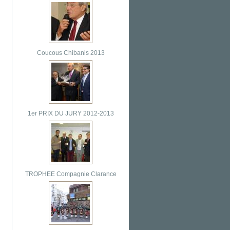
Coucous Chibanis 2013
1er PRIX DU JURY 2012-2013
TROPHEE Compagnie Clarance