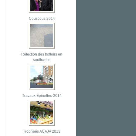
Couscous 2014
Réfection des trottoirs en
souffrance
Travaux Epinettes-2014
Trophées ACAJA 2013