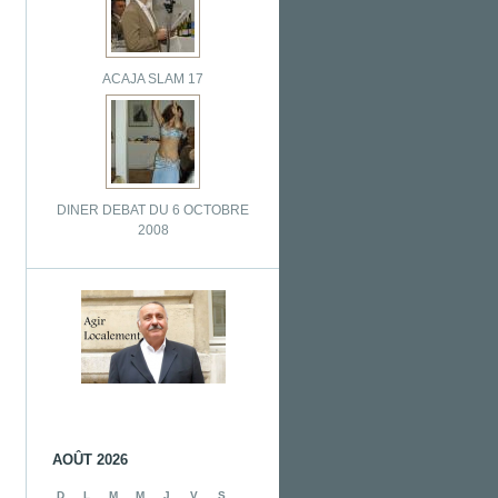
ACAJA SLAM 17
DINER DEBAT DU 6 OCTOBRE
2008
AOÛT 2026
D
L
M
M
J
V
S