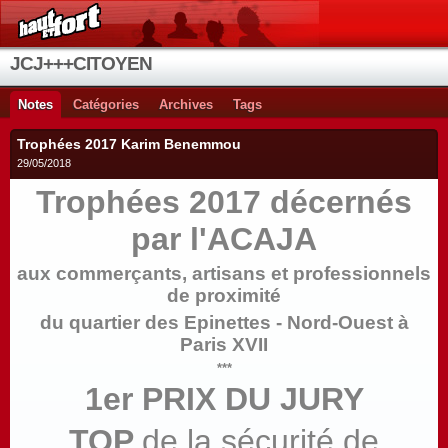
JCJ+++CITOYEN
Notes
Catégories
Archives
Tags
Trophées 2017 Karim Benemmou
29/05/2018
Trophées 2017 décernés
par l'ACAJA
aux commerçants, artisans et professionnels
de proximité
du quartier des Epinettes - Nord-Ouest à
Paris XVII
***
1er PRIX DU JURY
TOP
de la
sécurité de