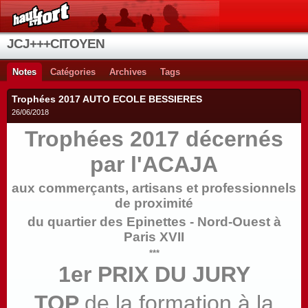
JCJ+++CITOYEN
Notes
Catégories
Archives
Tags
Trophées 2017 AUTO ECOLE BESSIERES
26/06/2018
Trophées 2017 décernés
par l'ACAJA
aux commerçants, artisans et professionnels
de proximité
du quartier des Epinettes - Nord-Ouest à
Paris XVII
***
1er PRIX DU JURY
TOP
de la formation à la