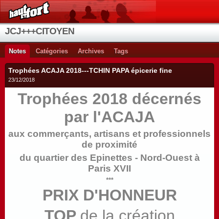
JCJ+++CITOYEN
Notes
Catégories
Archives
Tags
Trophées ACAJA 2018---TCHIN PAPA épicerie fine
23/12/2018
Trophées 2018 décernés
par l'ACAJA
aux commerçants, artisans et professionnels
de proximité
du quartier des Epinettes - Nord-Ouest à
Paris XVII
***
PRIX D'HONNEUR
TOP
de la création