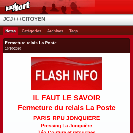
JCJ+++CITOYEN
Notes
Catégories
Archives
Tags
Fermeture relais La Poste
16/10/2020
IL FAUT LE SAVOIR
Fermeture du relais La Poste
PARIS
RPU JONQUIERE
Pressing La Jonquière
Téo-Couture et retouches