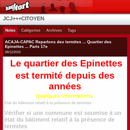
JCJ+++CITOYEN
Notes
Catégories
Archives
Tags
ACAJA-CAPAC Reparlons des termites ... Quartier des
Epinettes ... Paris 17e
08/12/2010
Le quartier des Epinettes
est termité depuis des
années
Quelques informations
Etat du bâtiment relatif à la présence de termites
Vérifier si une commune est soumise à un
état du bâtiment relatif à la présence de
termites