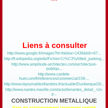
Liens à consulter
http://www.google.fr/images?hl=fr&biw=1436&bih=67...
http://fr.wikipedia.org/wiki/Fichier:Cr%C3%A9teil_parking...
http://www.amplitude-architectes.com/architecture-
publiqu...
http://www.cardete-
huet.com/fr/references/commercial/158-...
http://www.lejournaldesflandres.fr/actualite/Dunkerque/20...
http://www.nantes.maville.com/actu/ilenantes_detail_-Un-
p...
CONSTRUCTION METALLIQUE
Parc de stationnement largement ventilé