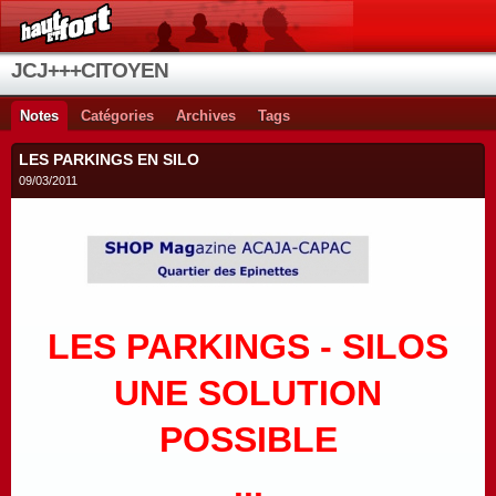
JCJ+++CITOYEN
Notes
Catégories
Archives
Tags
LES PARKINGS EN SILO
09/03/2011
LES PARKINGS - SILOS
UNE SOLUTION
POSSIBLE
...