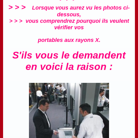
> > >
Lorsque vous aurez vu les photos ci-
dessous,
> > > vous comprendrez pourquoi ils veulent
vérifier vos
portables aux rayons X.
S'ils vous le demandent
en voici la raison :