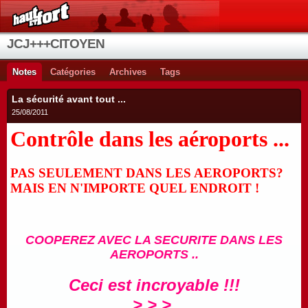
JCJ+++CITOYEN
Notes
Catégories
Archives
Tags
La sécurité avant tout ...
25/08/2011
Contrôle dans les aéroports ...
PAS SEULEMENT DANS LES AEROPORTS?
MAIS EN N'IMPORTE QUEL ENDROIT !
COOPEREZ AVEC LA SECURITE DANS LES
AEROPORTS ..
Ceci est incroyable !!!
> > >