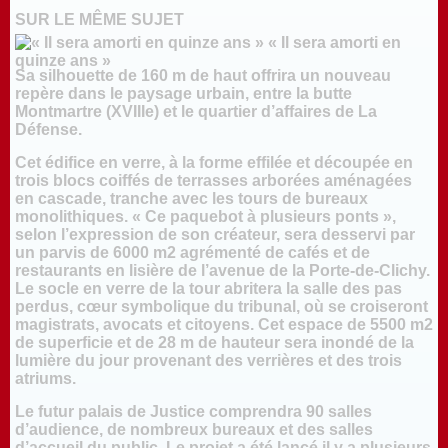
SUR LE MÊME SUJET
« Il sera amorti en
quinze ans »
Sa silhouette de 160 m de haut offrira un nouveau
repère dans le paysage urbain, entre la butte
Montmartre (XVIIIe) et le quartier d’affaires de La
Défense.
Cet édifice en verre, à la forme effilée et découpée en
trois blocs coiffés de terrasses arborées aménagées
en cascade, tranche avec les tours de bureaux
monolithiques. « Ce paquebot à plusieurs ponts »,
selon l’expression de son créateur, sera desservi par
un parvis de 6000 m2 agrémenté de cafés et de
restaurants en lisière de l’avenue de la Porte-de-Clichy.
Le socle en verre de la tour abritera la salle des pas
perdus, cœur symbolique du tribunal, où se croiseront
magistrats, avocats et citoyens. Cet espace de 5500 m2
de superficie et de 28 m de hauteur sera inondé de la
lumière du jour provenant des verrières et des trois
atriums.
Le futur palais de Justice comprendra 90 salles
d’audience, de nombreux bureaux et des salles
d’accueil du public. Le projet a été lancé il y a plusieurs