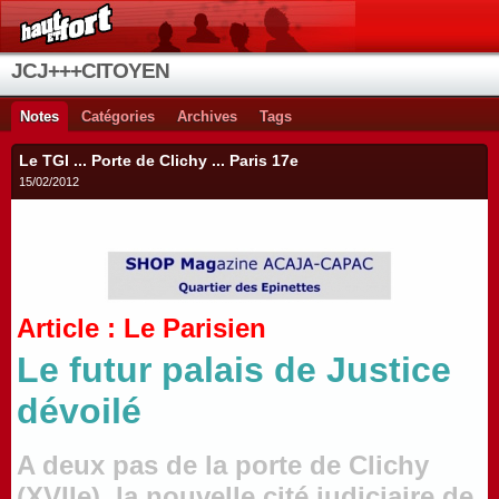
JCJ+++CITOYEN
Notes
Catégories
Archives
Tags
Le TGI ... Porte de Clichy ... Paris 17e
15/02/2012
Article : Le Parisien
Le futur palais de Justice
dévoilé
A deux pas de la porte de Clichy
(XVIIe), la nouvelle cité judiciaire de