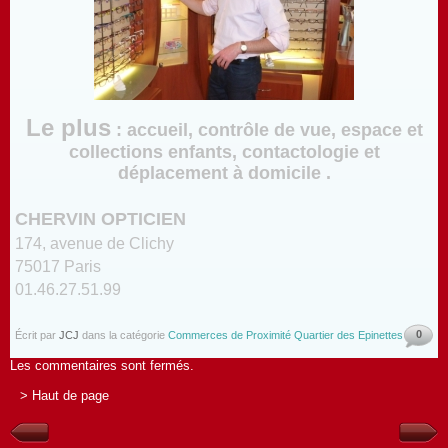
Le plus
: accueil, contrôle de vue, espace et
collections enfants, contactologie et
déplacement à domicile .
CHERVIN OPTICIEN
174, avenue de Clichy
75017 Paris
01.46.27.51.99
0
Écrit par
JCJ
dans la catégorie
Commerces de Proximité Quartier des Epinettes
Les commentaires sont fermés.
> Haut de page