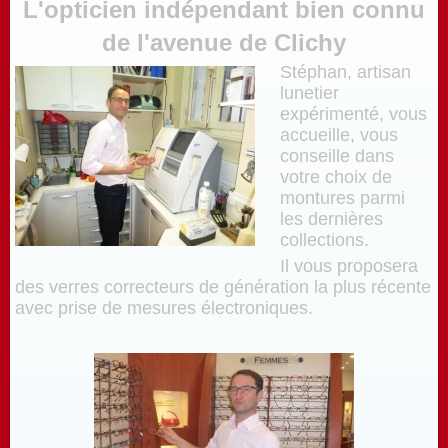
L'opticien indépendant bien connu
de l'avenue de Clichy
Stéphan, artisan
lunetier
expérimenté, vous
accueille, vous
conseille dans
votre choix de
montures parmi
les dernières
collections.
Il vous proposera
des verres correcteurs de génération la plus récente
avec prise de mesures électroniques.