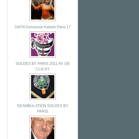
SAFIA Danseuse Kabyle Paris 17
SOLDES BY PARIS 2011 AV. DE
CLICHY
DEAMBULATION SOLDES BY
PARIS