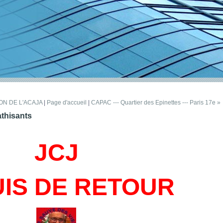
ON DE L'ACAJA
|
Page d'accueil
|
CAPAC --- Quartier des Epinettes --- Paris 17e »
thisants
JCJ
UIS DE RETOUR