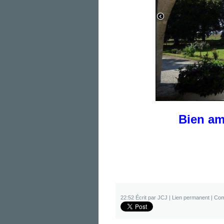
Bien am
22:52 Écrit par JCJ |
Lien permanent
|
Com