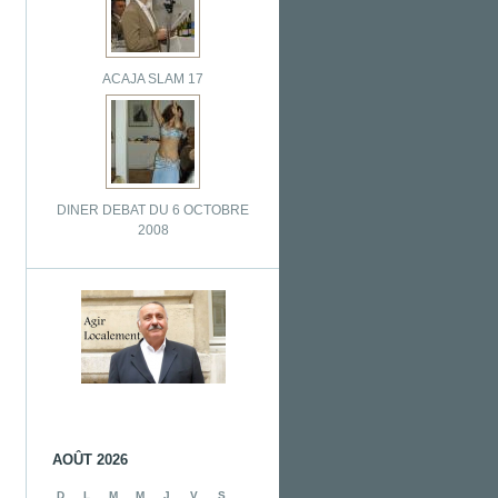
ACAJA SLAM 17
DINER DEBAT DU 6 OCTOBRE
2008
AOÛT 2026
D
L
M
M
J
V
S