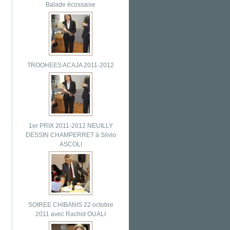
Balade écossaise
TROOHEES ACAJA 2011-2012
1er PRIX 2011-2012 NEUILLY
DESSIN CHAMPERRET à Silvio
ASCOLI
SOIREE CHIBANIS 22 octobre
2011 avec Rachid OUALI