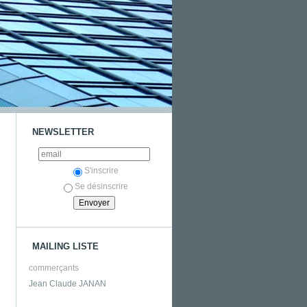
NEWSLETTER
S'inscrire
Se désinscrire
MAILING LISTE
commerçants
Jean Claude JANAN