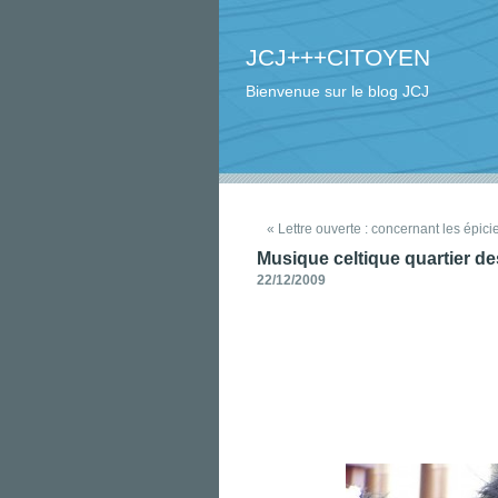
JCJ+++CITOYEN
Bienvenue sur le blog JCJ
« Lettre ouverte : concernant les épici
Musique celtique quartier d
22/12/2009