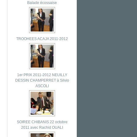
Balade écossaise
TROOHEES ACAJA 2011-2012
1er PRIX 2011-2012 NEUILLY
DESSIN CHAMPERRET à Silvio
ASCOLI
SOIREE CHIBANIS 22 octobre
2011 avec Rachid OUALI