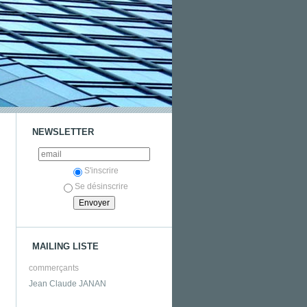
NEWSLETTER
S'inscrire
Se désinscrire
MAILING LISTE
commerçants
Jean Claude JANAN