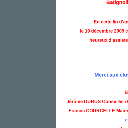
Batignol
En cette fin d'a
le 19 décembre 2009 el
heureux d'assiste
Merci aux élu
B
Jérôme DUBUS Conseiller de
Francis COURCELLE Maire ad
e