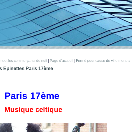
ers et les commerçants de nuit
|
Page d'accueil
|
Fermé pour cause de ville morte »
es Epinettes Paris 17ème
Paris 17ème
Musique celtique