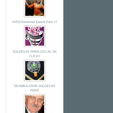
SAFIA Danseuse Kabyle Paris 17
SOLDES BY PARIS 2011 AV. DE
CLICHY
DEAMBULATION SOLDES BY
PARIS