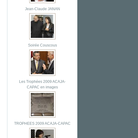
Jean-Claude JANAN
Soirée Couscous
Les Trophées 2009 ACAJA-
CAPAC en images
TROPHEES 2009 ACAJA-CAPAC