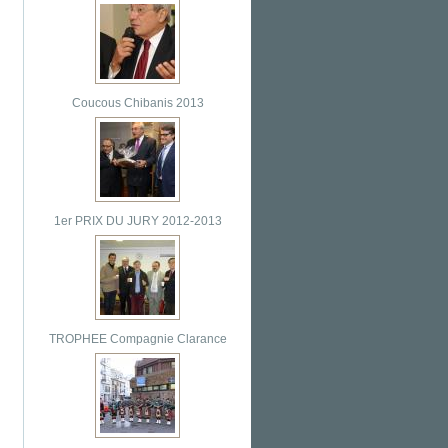
Coucous Chibanis 2013
1er PRIX DU JURY 2012-2013
TROPHEE Compagnie Clarance