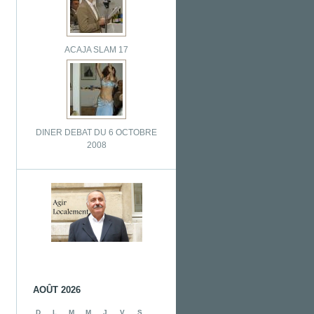
ACAJA SLAM 17
DINER DEBAT DU 6 OCTOBRE
2008
AOÛT 2026
D
L
M
M
J
V
S