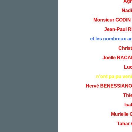
Agn
Nadi
Monsieur GODIN 
Jean-Paul R
et les nombreux a
Chri
Joëlle RACAR
Luc
n'ont pa pu veni
Hervé BENESSIANO 1e
Thi
Isab
Murielle 
Tahar 