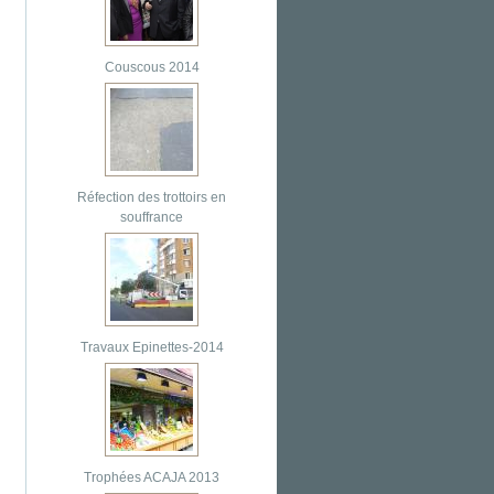
Couscous 2014
Réfection des trottoirs en
souffrance
Travaux Epinettes-2014
Trophées ACAJA 2013