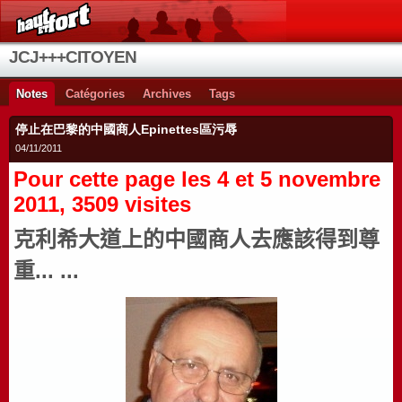
JCJ+++CITOYEN
Notes
Catégories
Archives
Tags
停止在巴黎的中國商人Epinettes區污辱
04/11/2011
Pour cette page les 4 et 5 novembre
2011, 3509 visites
克利希
大道上的
中國商人
去
應該得到尊
重
... ...