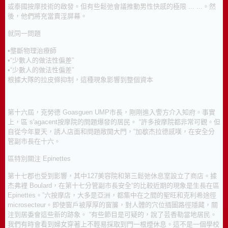
或泰國按摩技術的啟發。
但有些鬆弛會議推動男性快感的極限 ... ...。
然
後，他們將充當賣淫屏幕。
就同​​一問題
•壟斷物理治療師
•“少數人的做法性偏差”
•“少數人的做法性偏差”
根據大隊的拉皮條抑制，這種現象影響到整個資本
第十六屆，克勞德 Goasguen UMP市長，剛剛進入警方介入知府。
事實
上，區 s'agacent按摩院的問題爆發的居民。
“許多按摩院都非常可觀。
但
自從今年夏天，誘人店面和問題敞開大門，“加歇杰拉德感嘆，在安全分
管副市長在十六。
區特別關注 Epinettes
第十七郡也受到影響，其中127美容院和第三鬆弛休息室設立了商店。
據
杰弗裡 Boulard，在第十七分管副市長安全“的比較近期的現象是生長在區
Epinettes。”
六按摩店，大多是亞洲，都集中在之間的聖旺和克利希途徑
microsecteur。
即使窗戶被厚厚的窗簾，對人體的穴位插圖路徑隱藏，關
注到居委會這些新的跡象。
“有些節目是可疑的，說了芸香勒當地居民。
我們有時會看到婦女穿著上不輕易採取到門一根煙休息。
這不是一個學校