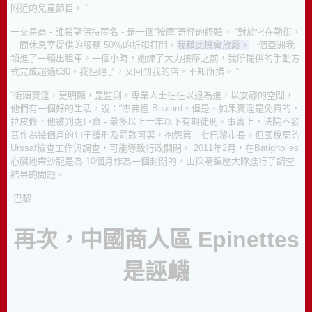
附近的兒童節目。
“
一交易商 - 誰希望保持匿名 - 是一個“按摩”奇怪的經驗。
“對於它在勒街，
一間休息室提供的服務 50％的折扣打開。
我藉此機會放鬆。
一個亞洲我
領進了一輛出租車。
一個小時，她練了大力按摩之前，我所提供的手動方
式完成超過€30。
我拒絕了，又回到我的店，不知所措。
“
“街頭賣淫，更明顯，是監測。
專業人士往往以退為進，以安靜的空間，
他們有一個好的生活，說：“杰弗裡 Boulard。
但是，如果賣淫是免費的，
拉皮條，他被判處巨資 - 最多以上十年以下有期徒刑。
事實上，法院不發
音作為幾個月的句子緩刑及罰款可笑，抱怨第十七巴黎市長。
但國稅局的
Urssaf檢查工作與調查，可能導致行政關閉。
2011年2月，在Batignolles
心臟地帶沙龍是為 10個月作為一個封閉的，由採購鎮壓大隊進行了調查
結果的問題。
巴黎
再次，中國商人區
Epinettes
是誣衊