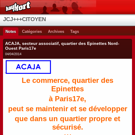
JCJ+++CITOYEN
Notes
Catégories
Archives
Tags
ACAJA, secteur associatif, quartier des Epinettes Nord-
Ouest Paris17e
04/04/2014
-
Le commerce, quartier des
Epinettes
à Paris17e,
peut se maintenir et se développer
que dans un quartier propre et
sécurisé.