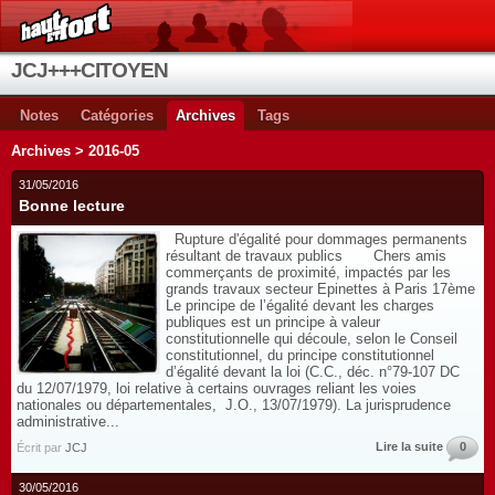
JCJ+++CITOYEN
Notes
Catégories
Archives
Tags
Archives > 2016-05
31/05/2016
Bonne lecture
Rupture d'égalité pour dommages permanents
résultant de travaux publics Chers amis
commerçants de proximité, impactés par les
grands travaux secteur Epinettes à Paris 17ème
Le principe de l’égalité devant les charges
publiques est un principe à valeur
constitutionnelle qui découle, selon le Conseil
constitutionnel, du principe constitutionnel
d’égalité devant la loi (C.C., déc. n°79-107 DC
du 12/07/1979, loi relative à certains ouvrages reliant les voies
nationales ou départementales, J.O., 13/07/1979). La jurisprudence
administrative...
Lire la suite
0
Écrit par
JCJ
30/05/2016