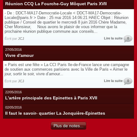
Réunion CCQ La Fourche-Guy Môquet Paris XVII
- De : DDCT-MA17-Democratie-Locale < DDCT-MA17-Democratie-
Locale@paris.fr > Date : 25 mai 2016 14:06:21 HAEC Objet : Réunion
publique / Conseil de quartier le mercredi 8 juin 2016 Chère Madame,
Cher Monsieur, Nous avons le plaisir de vous informer que la
prochaine réunion publique commune aux conseils...
Lire la suite
0
Écrit par
JCJ
27/05/2016
Vivre d'amour
« Paris est une fête » La CCI Paris Ile-de-France lance une campagne
de soutien aux commerces parisiens avec la Ville de Paris « Aimer le
jour, sortir le soir, vivre d’amour...
Lire la suite
0
Écrit par
JCJ
22/05/2016
L'artère principale des Epinettes à Paris XVII
02/05/2016
Il faut le savoir- quartier La Jonquière-Epinettes
Plus de notes...