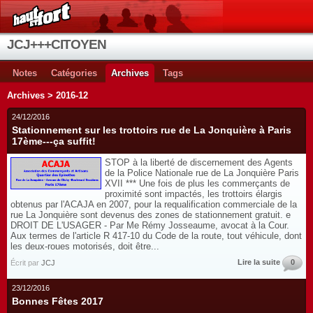
JCJ+++CITOYEN
Notes
Catégories
Archives
Tags
Archives > 2016-12
24/12/2016
Stationnement sur les trottoirs rue de La Jonquière à Paris
17ème---ça suffit!
STOP à la liberté de discernement des Agents
de la Police Nationale rue de La Jonquière Paris
XVII *** Une fois de plus les commerçants de
proximité sont impactés, les trottoirs élargis
obtenus par l'ACAJA en 2007, pour la requalification commerciale de la
rue La Jonquière sont devenus des zones de stationnement gratuit. e
DROIT DE L'USAGER - Par Me Rémy Josseaume, avocat à la Cour.
Aux termes de l'article R 417-10 du Code de la route, tout véhicule, dont
les deux-roues motorisés, doit être...
Lire la suite
0
Écrit par
JCJ
23/12/2016
Bonnes Fêtes 2017