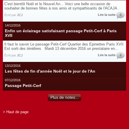
C'est bientôt Noël et le Nouvel An... Voici une belle occasion de
souhaiter de bonnes fêtes à nos amis et sympathisants de l'ACAJA
Lire la suite
0
Écrit par
JCJ
14/12/2016
Enfin un éclairage satisfaisant passage Petit-Cerf à Paris
XVII
Il faut le savoir Le passage Petit-Cerf Quartier des Epinettes Paris XVII
Est sorti des ténèbres Mardi 13 décembre 2016 un prestataire en...
Lire la suite
0
Écrit par
JCJ
13/12/2016
Les fêtes de fin d'année Noël et le jour de l'An
07/12/2016
Passage Petit-Cerf
Plus de notes...
> Haut de page