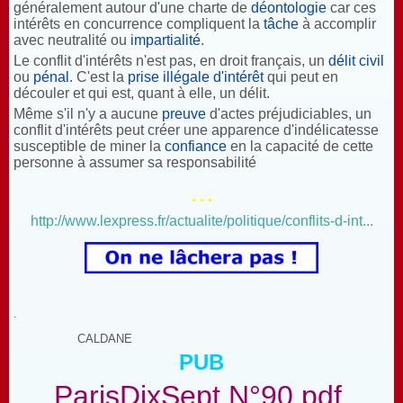
généralement autour d'une charte de
déontologie
car ces
intérêts en concurrence compliquent la
tâche
à accomplir
avec neutralité ou
impartialité
.
Le conflit d'intérêts n'est pas, en droit français, un
délit civil
ou
pénal
. C'est la
prise illégale d'intérêt
qui peut en
découler et qui est, quant à elle, un délit.
Même s'il n'y a aucune
preuve
d'actes préjudiciables, un
conflit d'intérêts peut créer une apparence d'indélicatesse
susceptible de miner la
confiance
en la capacité de cette
personne à assumer sa responsabilité
...
http://www.lexpress.fr/actualite/politique/conflits-d-int...
.
CALDANE
PUB
ParisDixSept N°90.pdf