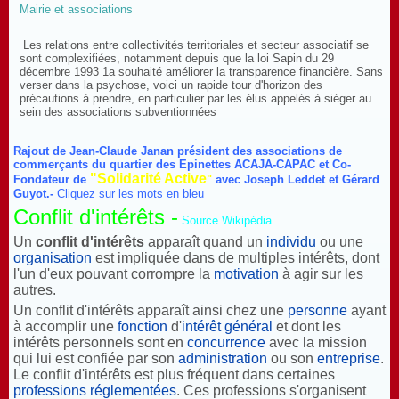
Mairie et associations
Les relations entre collectivités territoriales et secteur associatif se
sont complexifiées, notamment depuis que la loi Sapin du 29
décembre 1993 1a souhaité améliorer la transparence financière. Sans
verser dans la psychose, voici un rapide tour d'horizon des
précautions à prendre, en particulier par les élus appelés à siéger au
sein des associations subventionnées
Rajout de Jean-Claude Janan président des associations de
commerçants du quartier des Epinettes ACAJA-CAPAC et Co-
"Solidarité Active
Fondateur de
"
avec Joseph Leddet et Gérard
Guyot.-
Cliquez sur les mots en bleu
Conflit d'intérêts -
Source Wikipédia
Un
conflit d'intérêts
apparaît quand un
individu
ou une
organisation
est impliquée dans de multiples intérêts, dont
l'un d'eux pouvant corrompre la
motivation
à agir sur les
autres.
Un conflit d'intérêts apparaît ainsi chez une
personne
ayant
à accomplir une
fonction
d'
intérêt général
et dont les
intérêts personnels sont en
concurrence
avec la mission
qui lui est confiée par son
administration
ou son
entreprise
.
Le conflit d'intérêts est plus fréquent dans certaines
professions réglementées
. Ces professions s'organisent