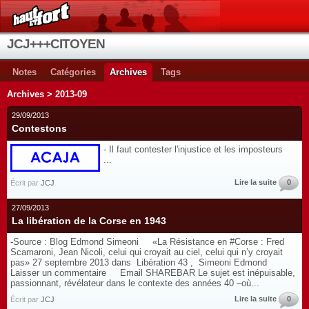
JCJ+++CITOYEN
Notes
Catégories
Archives
Tags
Archives > 2013-09
29/09/2013
Contestons
- Il faut contester l'injustice et les imposteurs
...
Lire la suite
0
Écrit par
JCJ
27/09/2013
La libération de la Corse en 1943
-Source : Blog Edmond Simeoni «La Résistance en #Corse : Fred
Scamaroni, Jean Nicoli, celui qui croyait au ciel, celui qui n’y croyait
pas» 27 septembre 2013 dans Libération 43 , Simeoni Edmond
Laisser un commentaire Email SHAREBAR Le sujet est inépuisable,
passionnant, révélateur dans le contexte des années 40 –où...
Lire la suite
0
Écrit par
JCJ